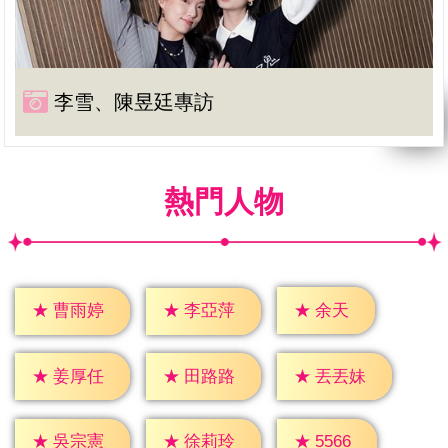
李雪、陳昱廷專訪
熱門人物
★
余天
★
曹雨婷
★
李亞萍
★
姜厚任
★
田路路
★
丟丟妹
★
5566
★
吳宗憲
★
徐莉玲