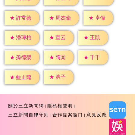
★
卓偉
★
許常德
★
周杰倫
★
宣云
★
王凱
★
潘瑋柏
★
隋棠
★
千千
★
孫德榮
★
浩子
★
藍正龍
關於三立新聞網
隱私權聲明
三立新聞自律守則
合作提案窗口
意見反應