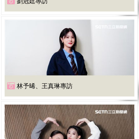
劉冠廷專訪
林予晞、王真琳專訪