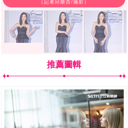
（記者邱榮吉/攝影）
推薦圖輯