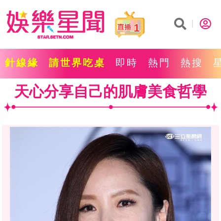
1
針線緣
請世界吃桌
即時
熱門
熱搜
天心分享自己的肌膚美食哲學