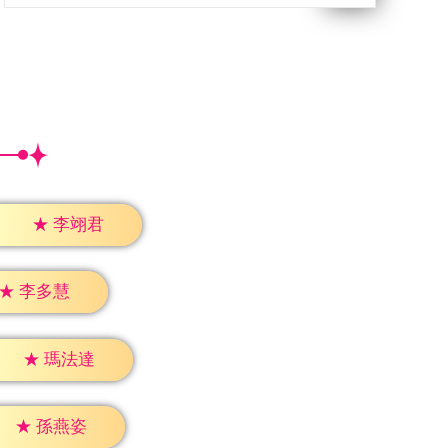
★
李翊君
★
李多慧
★
瑪法達
★
孫燕姿