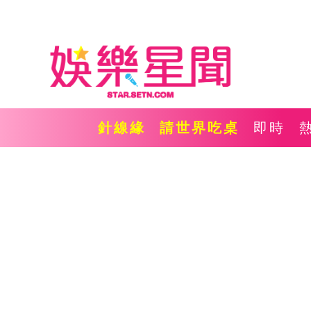
針線緣
請世界吃桌
即時