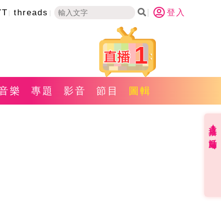
YT
threads
登入
1
音樂
專題
影音
節目
圖輯
直播✦活動