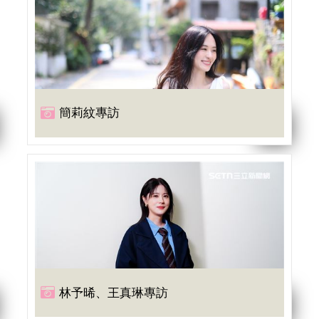
簡莉紋專訪
林予晞、王真琳專訪