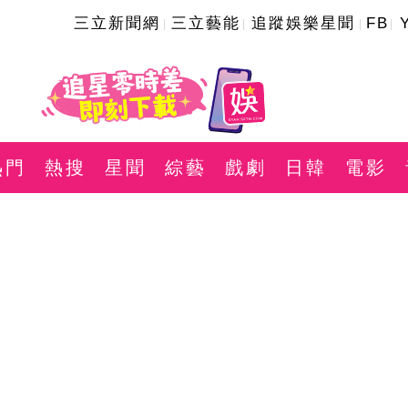
三立新聞網
三立藝能
追蹤娛樂星聞
FB
熱門
熱搜
星聞
綜藝
戲劇
日韓
電影