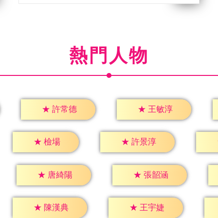
熱門人物
★
許常德
★
王敏淳
★
檢場
★
許景淳
★
唐綺陽
★
張韶涵
★
陳漢典
★
王宇婕