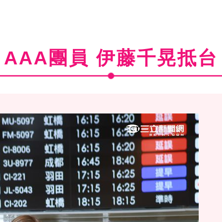
AAA團員 伊藤千晃抵台