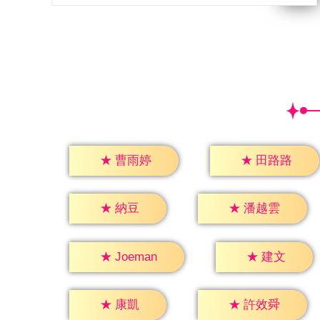
★
曹雨婷
★
田路路
★
納豆
★
潘越雲
★
建文
★
Joeman
★
康凱
★
許效舜