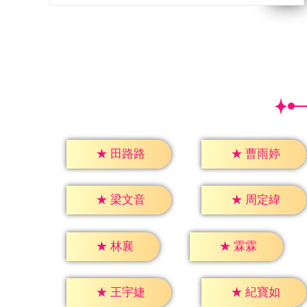
★
田路路
★
曹雨婷
★
梁文音
★
周定緯
★
林襄
★
霖霖
★
王宇婕
★
紀寶如