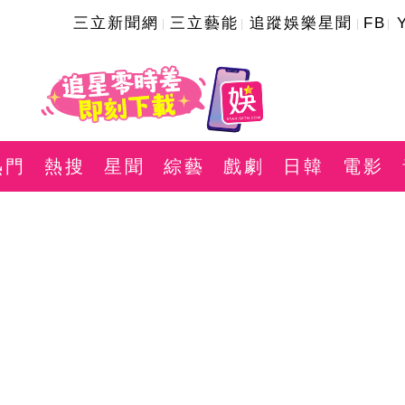
三立新聞網
三立藝能
追蹤娛樂星聞
FB
熱門
熱搜
星聞
綜藝
戲劇
日韓
電影