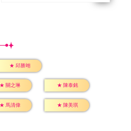
★
邱勝翊
★
關之琳
★
陳泰銘
★
馬清偉
★
陳美琪