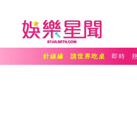
針線緣
請世界吃桌
即時