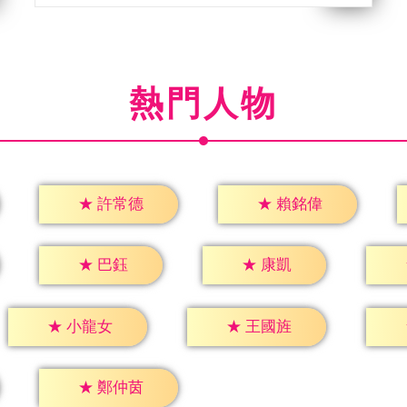
熱門人物
★
許常德
★
賴銘偉
★
巴鈺
★
康凱
★
小龍女
★
王國旌
★
鄭仲茵