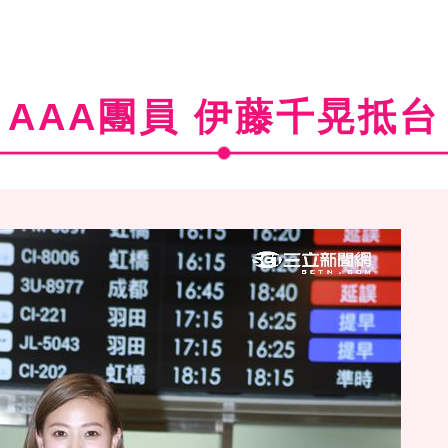
AAA團員 伊藤千晃抵台