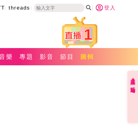
YT
threads
登入
1
音樂
專題
影音
節目
圖輯
直播✦活動