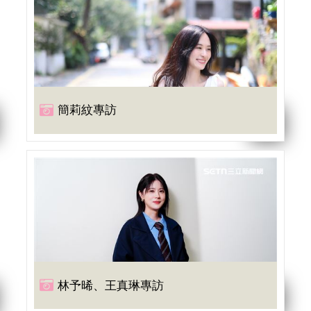
簡莉紋專訪
林予晞、王真琳專訪