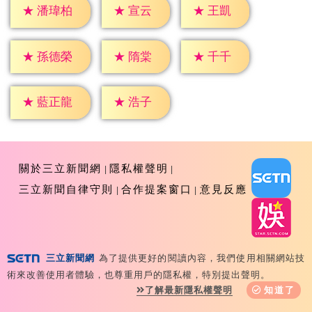
★
宣云
★
王凱
★
潘瑋柏
★
隋棠
★
千千
★
孫德榮
★
浩子
★
藍正龍
關於三立新聞網
隱私權聲明
三立新聞自律守則
合作提案窗口
意見反應
三立新聞網
為了提供更好的閱讀內容，我們使用相關網站技
Copyright ©2026 Sanlih E-Television All Rights
術來改善使用者體驗，也尊重用戶的隱私權，特別提出聲明。
Reserved 版權所有 盜用必究 台北市內湖區舊宗路一段159
了解最新隱私權聲明
知道了
號 02-8792-8888