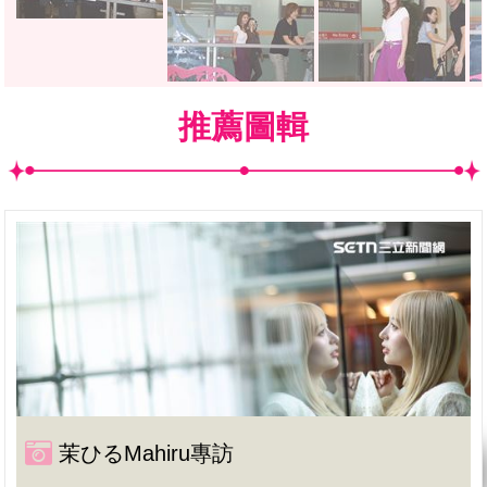
推薦圖輯
茉ひるMahiru專訪