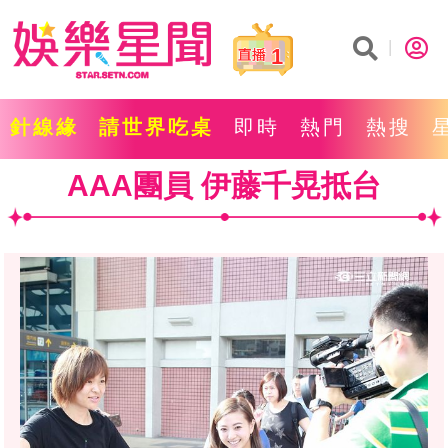
1
針線緣
請世界吃桌
即時
熱門
熱搜
AAA團員 伊藤千晃抵台