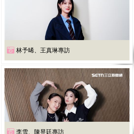
林予晞、王真琳專訪
李雪、陳昱廷專訪