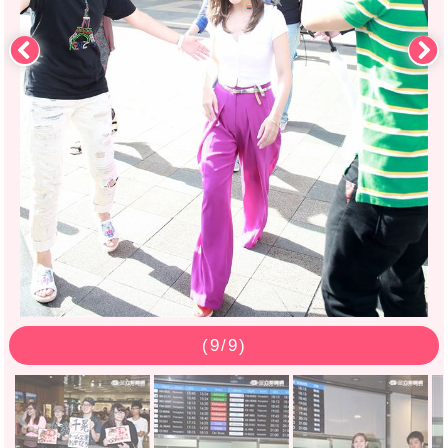
(
9
/9)