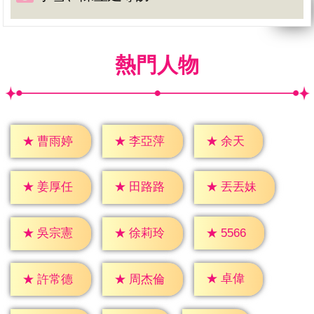
熱門人物
★
余天
★
曹雨婷
★
李亞萍
★
姜厚任
★
田路路
★
丟丟妹
★
5566
★
吳宗憲
★
徐莉玲
★
卓偉
★
許常德
★
周杰倫