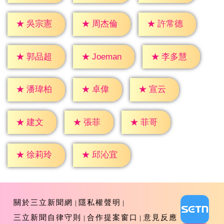
★
吳宗憲
★
周杰倫
★
許常德
★
郭品超
★
李多慧
★
Joeman
★
卓偉
★
宣云
★
潘瑋柏
★
建文
★
張菲
★
菲哥
★
徐莉玲
★
邱沁宜
關於三立新聞網
隱私權聲明
三立新聞自律守則
合作提案窗口
意見反應