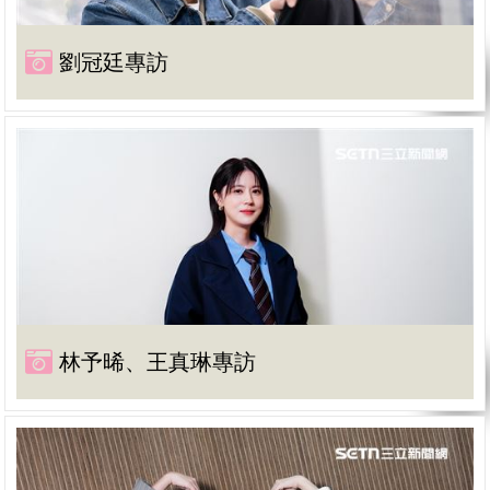
劉冠廷專訪
林予晞、王真琳專訪