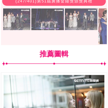
(
247
/401)第51屆廣播金鐘獎頒獎典禮
推薦圖輯