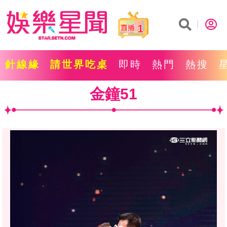
1
針線緣
請世界吃桌
即時
熱門
熱搜
金鐘51