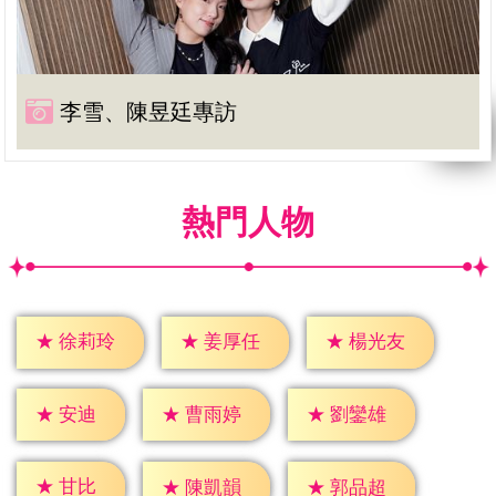
李雪、陳昱廷專訪
熱門人物
★
徐莉玲
★
姜厚任
★
楊光友
★
安迪
★
曹雨婷
★
劉鑾雄
★
甘比
★
陳凱韻
★
郭品超