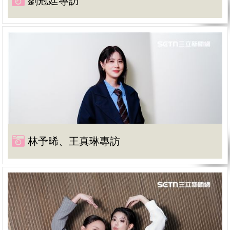
劉冠廷專訪
林予晞、王真琳專訪