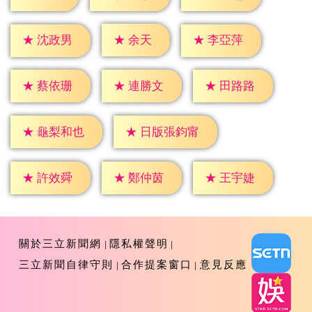
★
余天
★
沈政男
★
李亞萍
★
蔡依珊
★
連勝文
★
田路路
★
龜梨和也
★
日版張鈞甯
★
許效舜
★
鄭仲茵
★
王宇婕
關於三立新聞網
隱私權聲明
三立新聞自律守則
合作提案窗口
意見反應