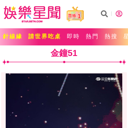
1
針線緣
請世界吃桌
即時
熱門
熱搜
金鐘51