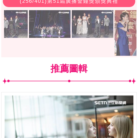
(
256
/401)第51屆廣播金鐘獎頒獎典禮
推薦圖輯