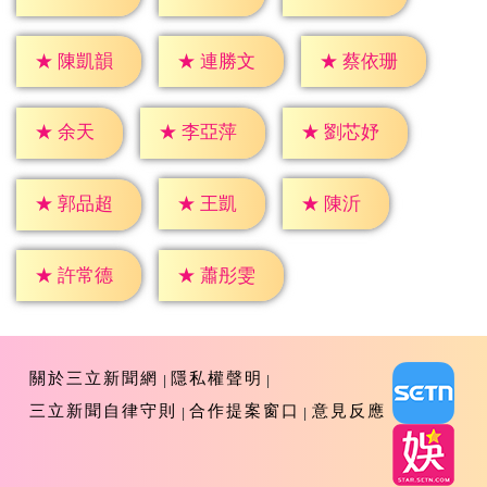
★
陳凱韻
★
連勝文
★
蔡依珊
★
余天
★
李亞萍
★
劉芯妤
★
王凱
★
陳沂
★
郭品超
★
許常德
★
蕭彤雯
關於三立新聞網
隱私權聲明
三立新聞自律守則
合作提案窗口
意見反應