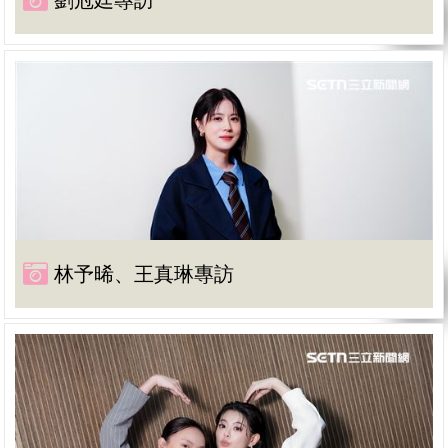
劉冠廷專訪
林予晞、王真琳專訪