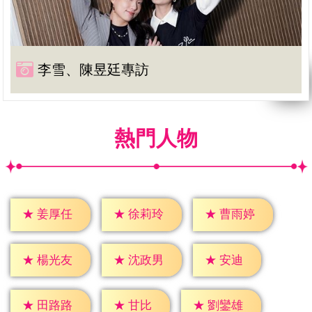
李雪、陳昱廷專訪
熱門人物
★
姜厚任
★
徐莉玲
★
曹雨婷
★
安迪
★
楊光友
★
沈政男
★
甘比
★
田路路
★
劉鑾雄