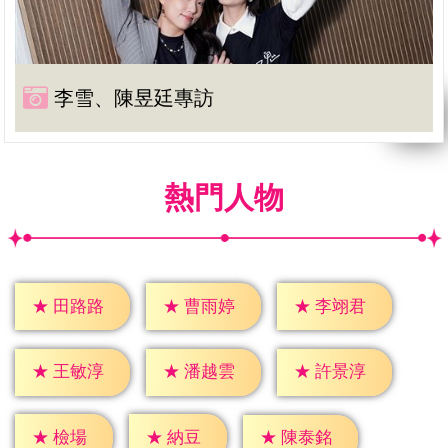
李雪、陳昱廷專訪
熱門人物
★
田路路
★
曹雨婷
★
李翊君
★
王敏淳
★
潘越雲
★
許景淳
★
檢場
★
納豆
★
陳泰銘