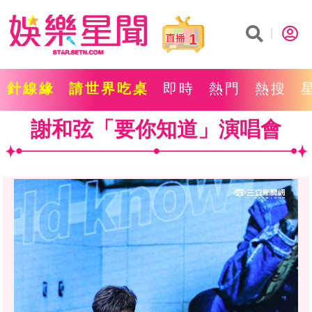
1
針線緣
請世界吃桌
即時
熱門
熱搜
謝和弦「要你知道」演唱會