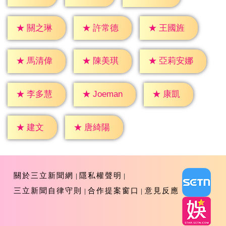
★
關之琳
★
許常德
★
王國旌
★
馬清偉
★
陳美琪
★
亞莉安娜
★
康凱
★
李多慧
★
Joeman
★
建文
★
唐綺陽
關於三立新聞網
隱私權聲明
三立新聞自律守則
合作提案窗口
意見反應