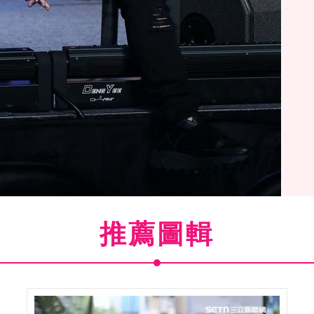
推薦圖輯
(
19
/22)