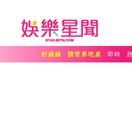
針線緣
請世界吃桌
即時