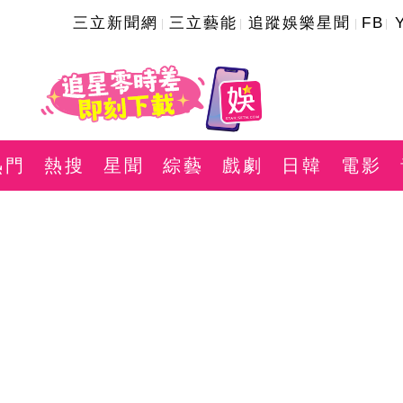
三立新聞網
三立藝能
追蹤娛樂星聞
FB
熱門
熱搜
星聞
綜藝
戲劇
日韓
電影