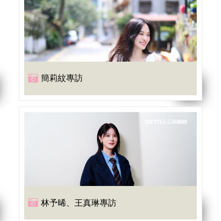
簡莉紋專訪
林予晞、王真琳專訪