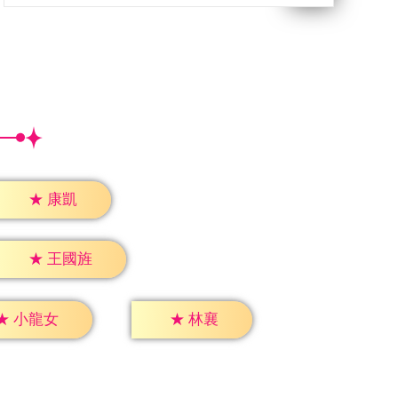
★
康凱
★
王國旌
★
林襄
★
小龍女