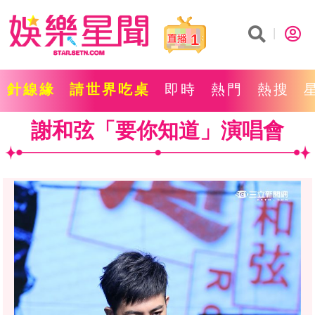
1
針線緣
請世界吃桌
即時
熱門
熱搜
謝和弦「要你知道」演唱會