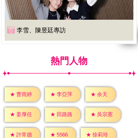
李雪、陳昱廷專訪
熱門人物
★
余天
★
曹雨婷
★
李亞萍
★
姜厚任
★
田路路
★
吳宗憲
★
5566
★
許常德
★
徐莉玲