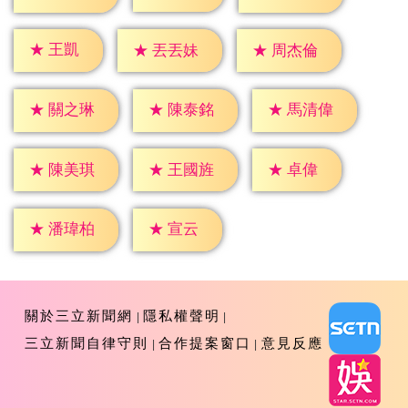
★
王凱
★
丟丟妹
★
周杰倫
★
關之琳
★
陳泰銘
★
馬清偉
★
卓偉
★
陳美琪
★
王國旌
★
宣云
★
潘瑋柏
關於三立新聞網
隱私權聲明
三立新聞自律守則
合作提案窗口
意見反應