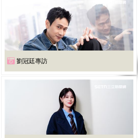
劉冠廷專訪