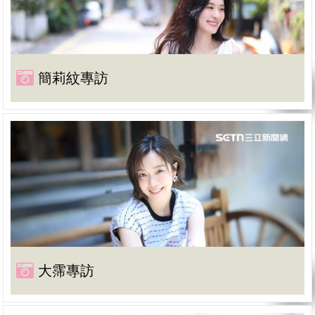
簡莉紋專訪
大霈專訪