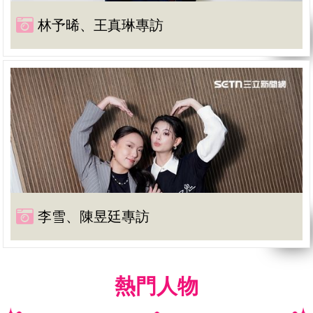
林予晞、王真琳專訪
李雪、陳昱廷專訪
熱門人物