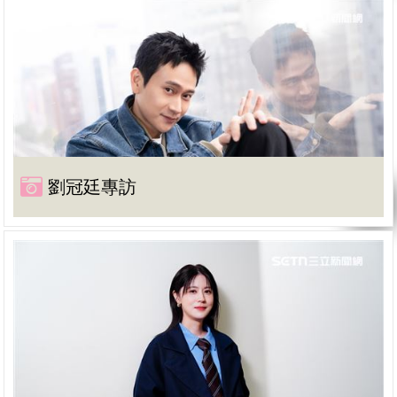
劉冠廷專訪