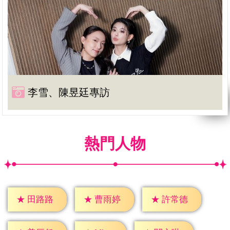
李雪、陳昱廷專訪
熱門人物
★
田路路
★
曹雨婷
★
許常德