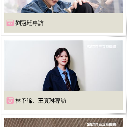
劉冠廷專訪
林予晞、王真琳專訪