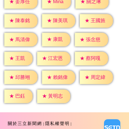
★
Mina
★
姜厚任
★
關之琳
★
陳泰銘
★
陳美琪
★
王國旌
★
康凱
★
馬清偉
★
張念慈
★
王凱
★
江宏恩
★
蔡阿嘎
★
邱勝翊
★
賴銘偉
★
周定緯
★
巴鈺
★
黃明志
關於三立新聞網
隱私權聲明