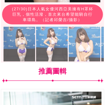
(
27
/30)日本人氣女優河西亞美擁有H罩杯
巨乳，個性活潑，首次來台希望能騎自行
車環島。（記者邱榮吉/攝影）
推薦圖輯