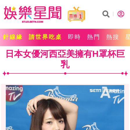
1
針線緣
請世界吃桌
即時
熱門
熱搜
日本女優河西亞美擁有H罩杯巨
乳