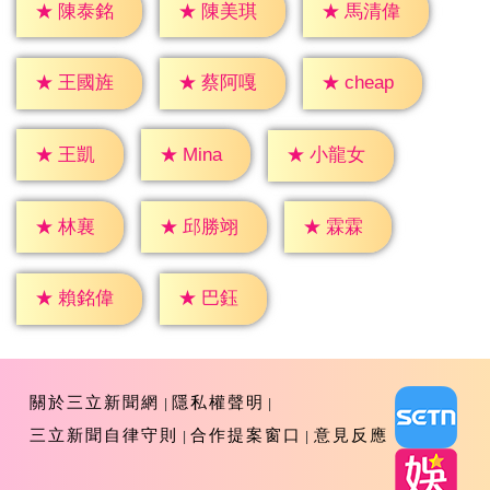
★
陳泰銘
★
陳美琪
★
馬清偉
★
cheap
★
王國旌
★
蔡阿嘎
★
王凱
★
Mina
★
小龍女
★
林襄
★
霖霖
★
邱勝翊
★
巴鈺
★
賴銘偉
關於三立新聞網
隱私權聲明
三立新聞自律守則
合作提案窗口
意見反應