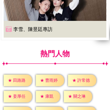
李雪、陳昱廷專訪
熱門人物
★
田路路
★
曹雨婷
★
許常德
★
康凱
★
姜厚任
★
關之琳