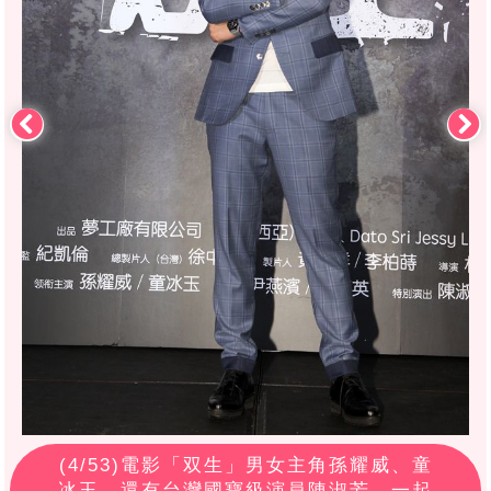
(
4
/53)電影「双生」男女主角孫耀威、童
冰玉、還有台灣國寶級演員陳淑芳，一起