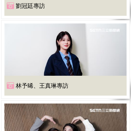
劉冠廷專訪
林予晞、王真琳專訪