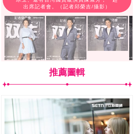
出席記者會。（記者邱榮吉/攝影）
推薦圖輯