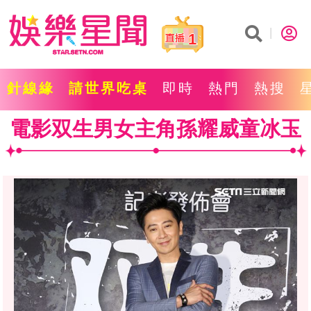
1
針線緣
請世界吃桌
即時
熱門
熱搜
電影双生男女主角孫耀威童冰玉