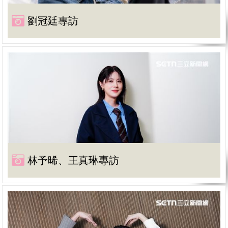
劉冠廷專訪
林予晞、王真琳專訪