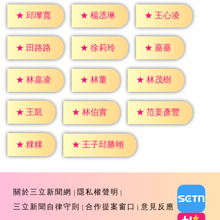
★
邱瓈寬
★
楊丞琳
★
王心凌
★
薔薔
★
田路路
★
徐莉玲
★
林董
★
林嘉凌
★
林茂樹
★
王凱
★
林伯實
★
范姜彥豐
★
粿粿
★
王子邱勝翊
關於三立新聞網
隱私權聲明
三立新聞自律守則
合作提案窗口
意見反應