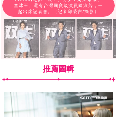
童冰玉、還有台灣國寶級演員陳淑芳，一
起出席記者會。（記者邱榮吉/攝影）
推薦圖輯