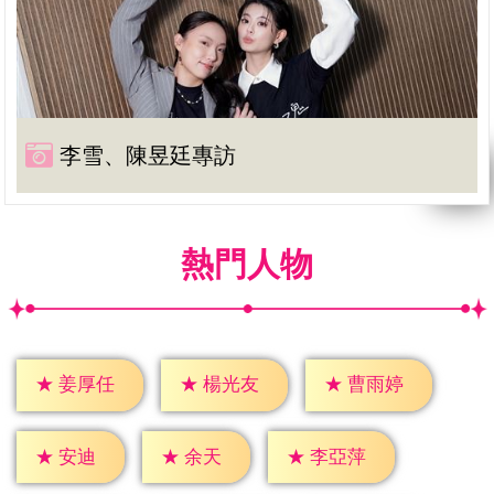
李雪、陳昱廷專訪
熱門人物
★
姜厚任
★
楊光友
★
曹雨婷
★
安迪
★
余天
★
李亞萍