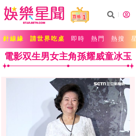
1
針線緣
請世界吃桌
即時
熱門
熱搜
電影双生男女主角孫耀威童冰玉