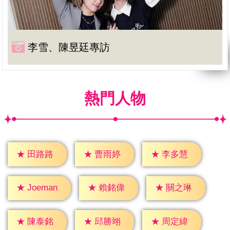
李雪、陳昱廷專訪
熱門人物
★
田路路
★
曹雨婷
★
李多慧
★
賴銘偉
★
關之琳
★
Joeman
★
陳泰銘
★
邱勝翊
★
周定緯