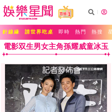
1
針線緣
請世界吃桌
即時
熱門
熱搜
電影双生男女主角孫耀威童冰玉