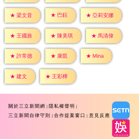
★
巴鈺
★
梁文音
★
亞莉安娜
★
王國旌
★
陳美琪
★
馬清偉
★
康凱
★
Mina
★
許常德
★
建文
★
王彩樺
關於三立新聞網
隱私權聲明
三立新聞自律守則
合作提案窗口
意見反應