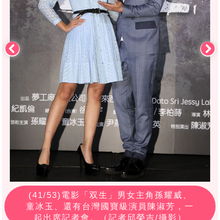
(
41
/53)電影「双生」男女主角孫耀威、
童冰玉、還有台灣國寶級演員陳淑芳，一
起出席記者會。（記者邱榮吉/攝影）