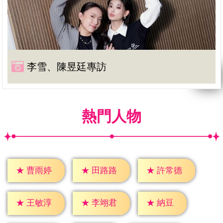
李雪、陳昱廷專訪
熱門人物
★
曹雨婷
★
田路路
★
許常德
★
納豆
★
王敏淳
★
李翊君