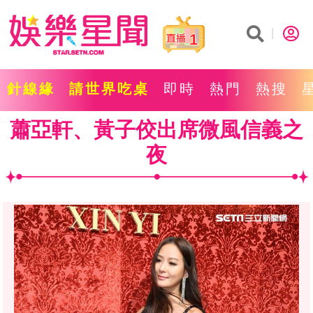
1
針線緣
請世界吃桌
即時
熱門
熱搜
蕭亞軒、黃子佼出席微風信義之
夜