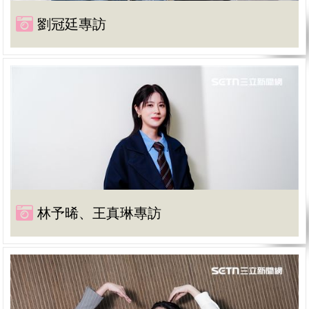
劉冠廷專訪
林予晞、王真琳專訪