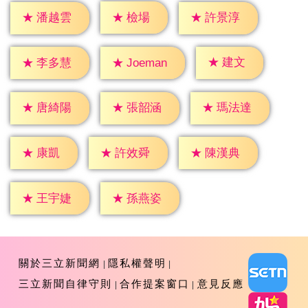
★
檢場
★
潘越雲
★
許景淳
★
建文
★
李多慧
★
Joeman
★
唐綺陽
★
張韶涵
★
瑪法達
★
康凱
★
許效舜
★
陳漢典
★
王宇婕
★
孫燕姿
關於三立新聞網
隱私權聲明
三立新聞自律守則
合作提案窗口
意見反應