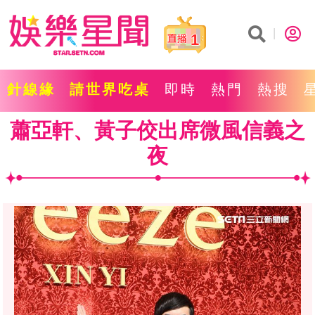
1
針線緣
請世界吃桌
即時
熱門
熱搜
蕭亞軒、黃子佼出席微風信義之
夜