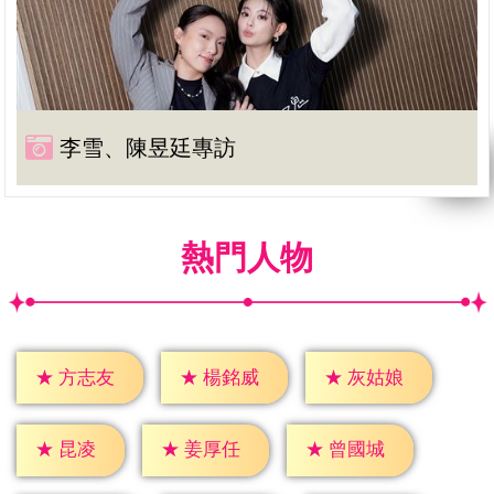
李雪、陳昱廷專訪
熱門人物
★
方志友
★
楊銘威
★
灰姑娘
★
昆凌
★
姜厚任
★
曾國城