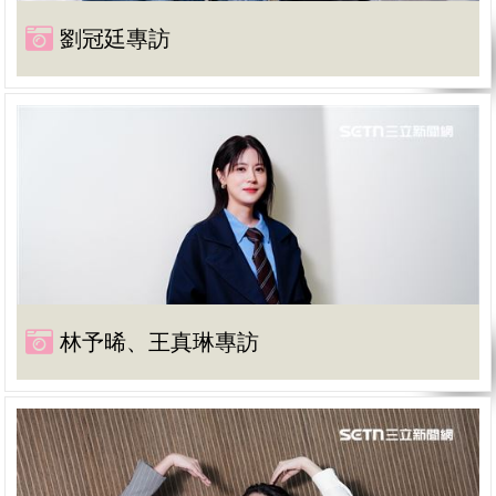
劉冠廷專訪
林予晞、王真琳專訪