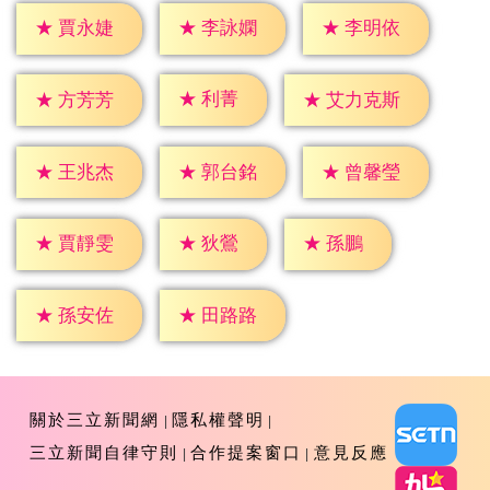
★
賈永婕
★
李詠嫻
★
李明依
★
利菁
★
方芳芳
★
艾力克斯
★
王兆杰
★
郭台銘
★
曾馨瑩
★
狄鶯
★
孫鵬
★
賈靜雯
★
孫安佐
★
田路路
關於三立新聞網
隱私權聲明
三立新聞自律守則
合作提案窗口
意見反應