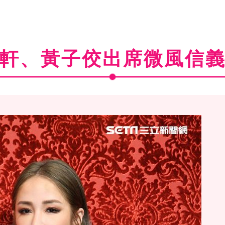
軒、黃子佼出席微風信