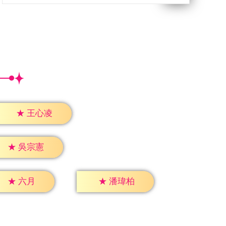
★
王心凌
★
吳宗憲
★
六月
★
潘瑋柏