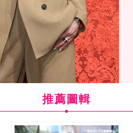
推薦圖輯
(
2
/16)