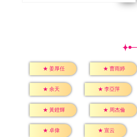
★
姜厚任
★
曹雨婷
★
余天
★
李亞萍
★
黃鐙輝
★
周杰倫
★
卓偉
★
宣云