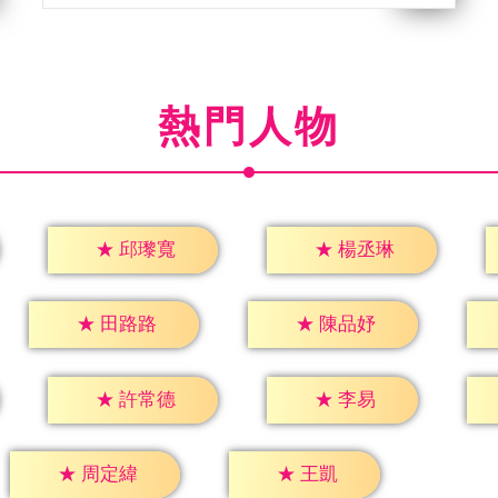
熱門人物
★
邱瓈寬
★
楊丞琳
★
田路路
★
陳品妤
★
李易
★
許常德
★
王凱
★
周定緯