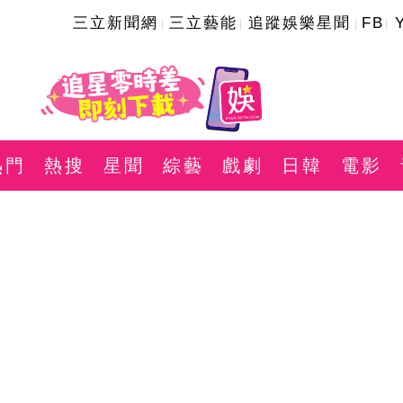
三立新聞網
三立藝能
追蹤娛樂星聞
FB
熱門
熱搜
星聞
綜藝
戲劇
日韓
電影