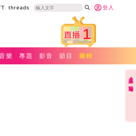
YT
threads
登入
1
音樂
專題
影音
節目
圖輯
直播✦活動