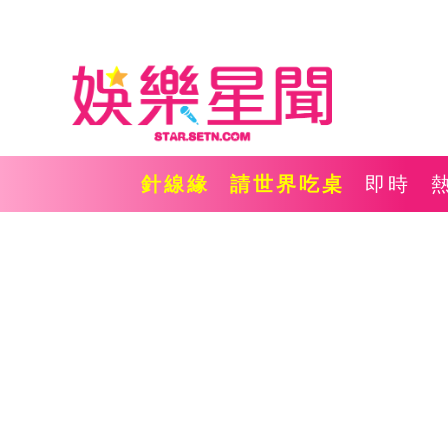
針線緣
請世界吃桌
即時