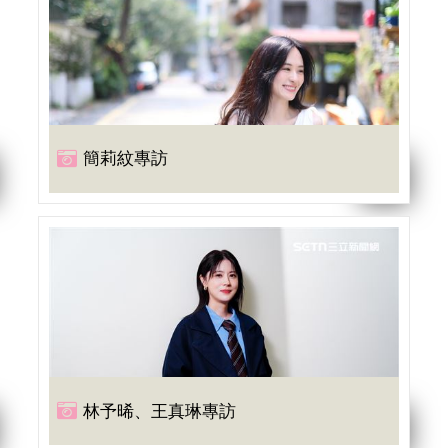
簡莉紋專訪
林予晞、王真琳專訪