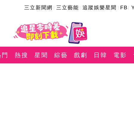
三立新聞網
三立藝能
追蹤娛樂星聞
FB
熱門
熱搜
星聞
綜藝
戲劇
日韓
電影