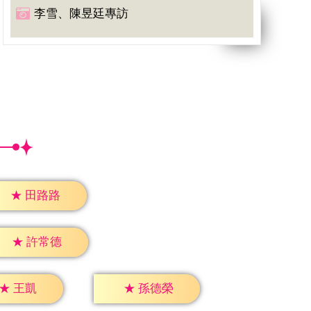
李雪、陳昱廷專訪
★
田路路
★
許常德
★
王凱
★
孫德榮