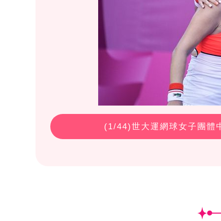
(
1
/44)世大運網球女子團