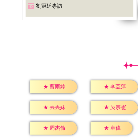
劉冠廷專訪
★
曹雨婷
★
李亞萍
★
丟丟妹
★
吳宗憲
★
卓偉
★
周杰倫