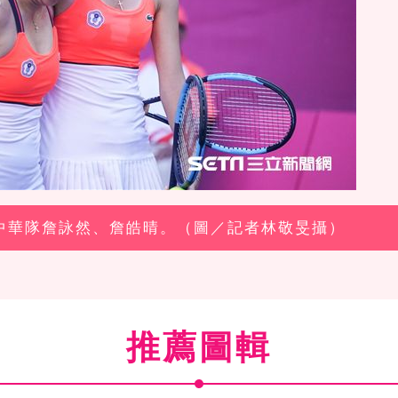
體中華隊詹詠然、詹皓晴。（圖／記者林敬旻攝）
推薦圖輯