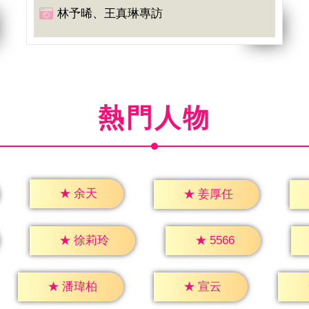
林予晞、王真琳專訪
熱門人物
★
余天
★
姜厚任
★
5566
★
徐莉玲
★
宣云
★
潘瑋柏