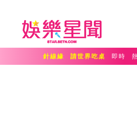
針線緣
請世界吃桌
即時