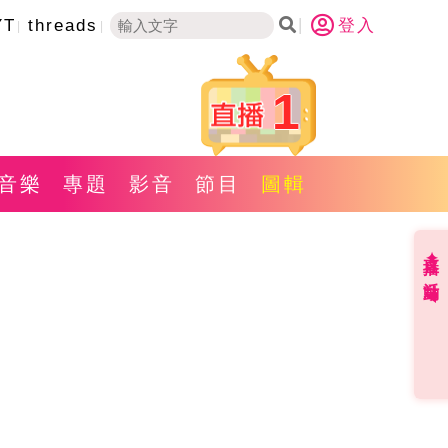
YT
threads
登入
1
音樂
專題
影音
節目
圖輯
直播✦活動