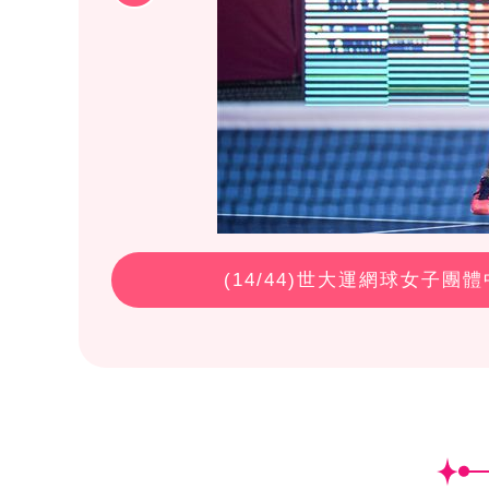
(
14
/44)世大運網球女子