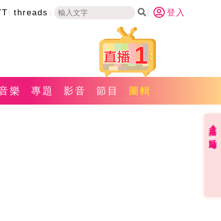
YT
threads
登入
1
音樂
專題
影音
節目
圖輯
直播✦活動