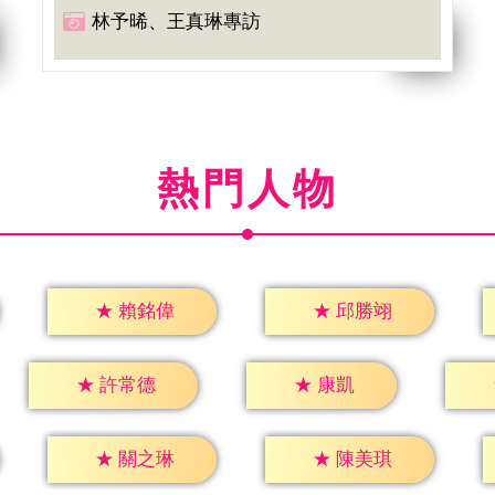
林予晞、王真琳專訪
熱門人物
★
賴銘偉
★
邱勝翊
★
康凱
★
許常德
★
關之琳
★
陳美琪