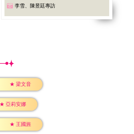
李雪、陳昱廷專訪
★
梁文音
★
亞莉安娜
★
王國旌