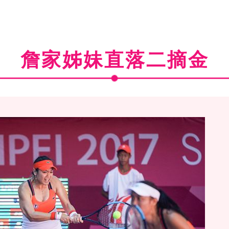
詹家姊妹直落二摘金