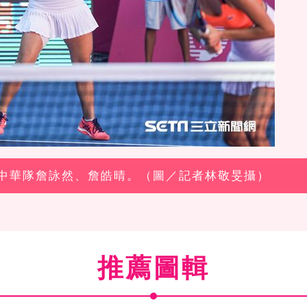
團體中華隊詹詠然、詹皓晴。（圖／記者林敬旻攝）
推薦圖輯