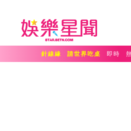
針線緣
請世界吃桌
即時