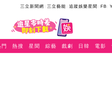
三立新聞網
三立藝能
追蹤娛樂星聞
FB
熱門
熱搜
星聞
綜藝
戲劇
日韓
電影