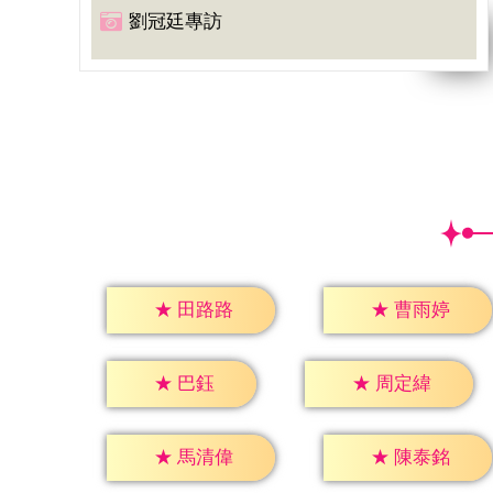
劉冠廷專訪
★
田路路
★
曹雨婷
★
巴鈺
★
周定緯
★
馬清偉
★
陳泰銘