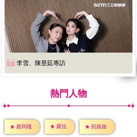
李雪、陳昱廷專訪
熱門人物
★
蘿拉
★
蔡阿嘎
★
田路路