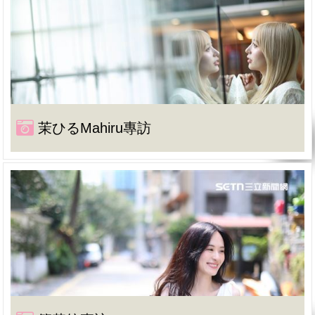
茉ひるMahiru專訪