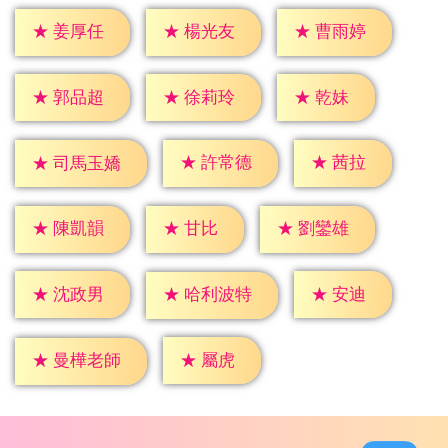
★
姜厚任
★
楊光友
★
曹雨婷
★
乾妹
★
郭品超
★
徐莉玲
★
茜拉
★
許常德
★
司馬玉嬌
★
甘比
★
陳凱韻
★
劉鑾雄
★
安迪
★
沈政男
★
哈利波特
★
屬虎
★
曼樺老師