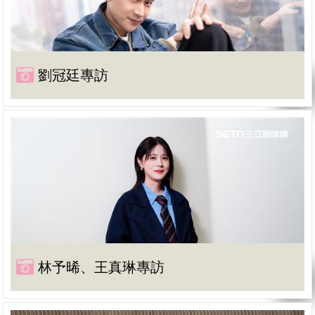
劉冠廷專訪
林予晞、王真琳專訪