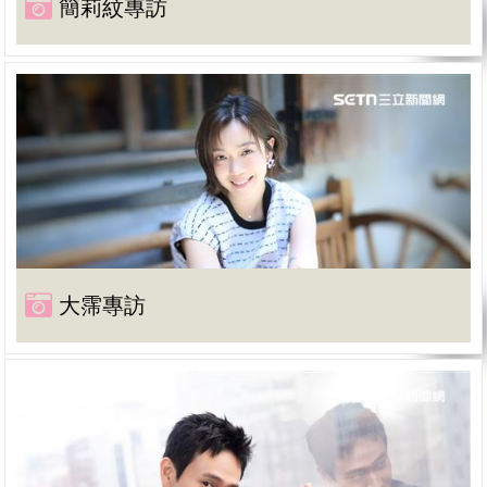
簡莉紋專訪
大霈專訪