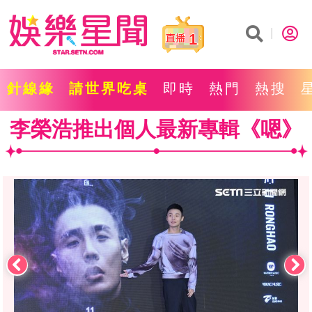
1
針線緣
請世界吃桌
即時
熱門
熱搜
李榮浩推出個人最新專輯《嗯》