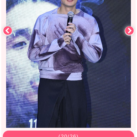
(
20
/26)