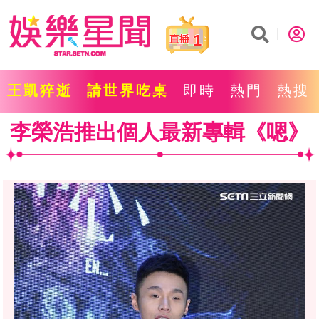
1
王凱猝逝
請世界吃桌
即時
熱門
熱搜
李榮浩推出個人最新專輯《嗯》