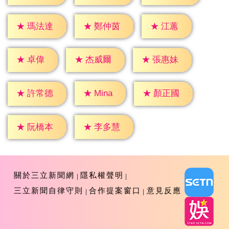
★
江蕙
★
瑪法達
★
鄭仲茵
★
卓偉
★
杰威爾
★
張惠妹
★
Mina
★
許常德
★
顏正國
★
阮橋本
★
李多慧
關於三立新聞網
隱私權聲明
三立新聞自律守則
合作提案窗口
意見反應