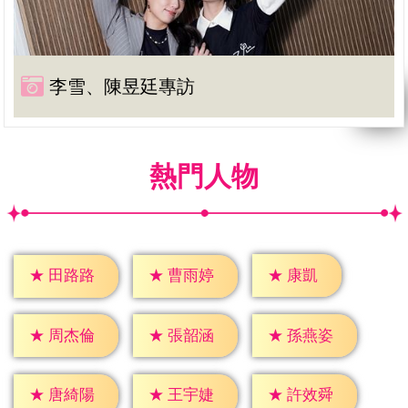
李雪、陳昱廷專訪
熱門人物
★
康凱
★
田路路
★
曹雨婷
★
周杰倫
★
張韶涵
★
孫燕姿
★
唐綺陽
★
王宇婕
★
許效舜