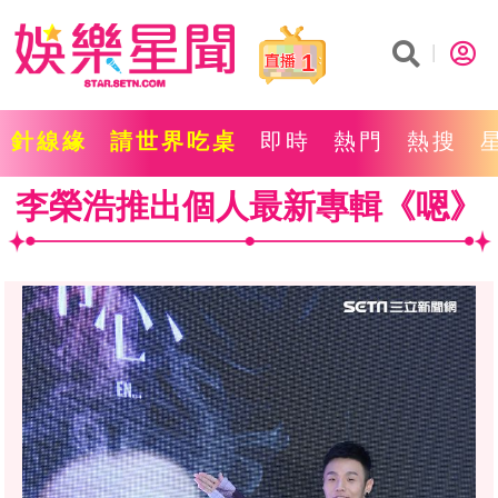
1
針線緣
請世界吃桌
即時
熱門
熱搜
李榮浩推出個人最新專輯《嗯》