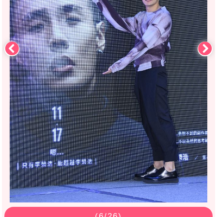
(
6
/26)