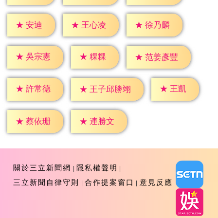
★
安迪
★
王心凌
★
徐乃麟
★
粿粿
★
吳宗憲
★
范姜彥豐
★
王凱
★
許常德
★
王子邱勝翊
★
蔡依珊
★
連勝文
關於三立新聞網
隱私權聲明
三立新聞自律守則
合作提案窗口
意見反應