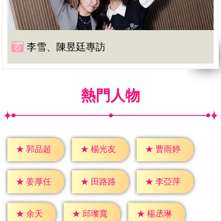
李雪、陳昱廷專訪
熱門人物
★
郭品超
★
楊光友
★
曹雨婷
★
姜厚任
★
田路路
★
李亞萍
★
余天
★
邱瓈寬
★
楊丞琳