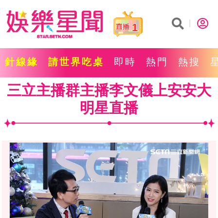
1
針線緣
請世界吃桌
即時
熱門
熱搜
三立主播群主播李文儀上安安大
明星直播