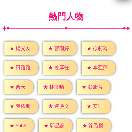
熱門人物
★
楊光友
★
曹雨婷
★
徐莉玲
★
田路路
★
姜厚任
★
李亞萍
★
余天
★
林文晴
★
彭康育
★
安迪
★
蔡依珊
★
連勝文
★
5566
★
郭品超
★
徐乃麟