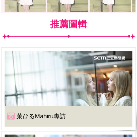
推薦圖輯
茉ひるMahiru專訪