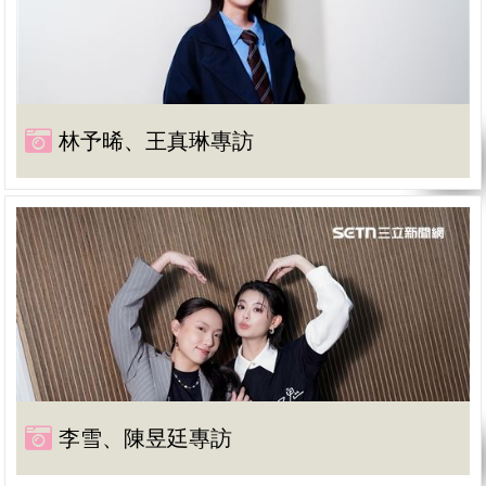
林予晞、王真琳專訪
李雪、陳昱廷專訪