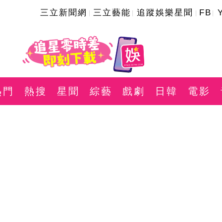
三立新聞網
三立藝能
追蹤娛樂星聞
FB
熱門
熱搜
星聞
綜藝
戲劇
日韓
電影