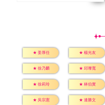
★
姜厚任
★
楊光友
★
徐乃麟
★
邱瓈寬
★
徐莉玲
★
林伯實
★
吳宗憲
★
連勝文