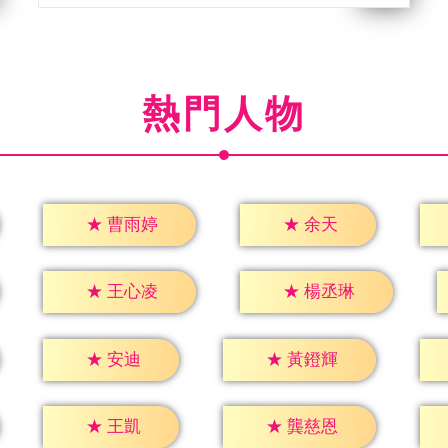
熱門人物
★
余天
★
曹雨婷
★
王心凌
★
楊丞琳
★
安迪
★
黃鐙輝
★
王凱
★
龔慈恩