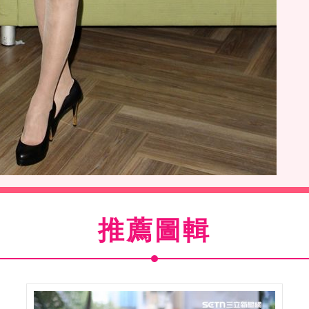
文儀上「安安大明星」直播。（記者邱榮吉/攝影）
推薦圖輯