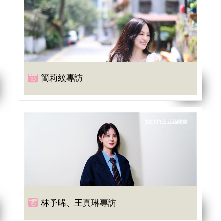
簡莉紋專訪
林予晞、王真琳專訪