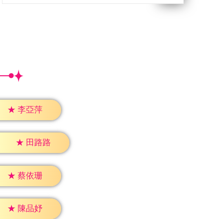
★
李亞萍
★
田路路
★
蔡依珊
★
陳品妤