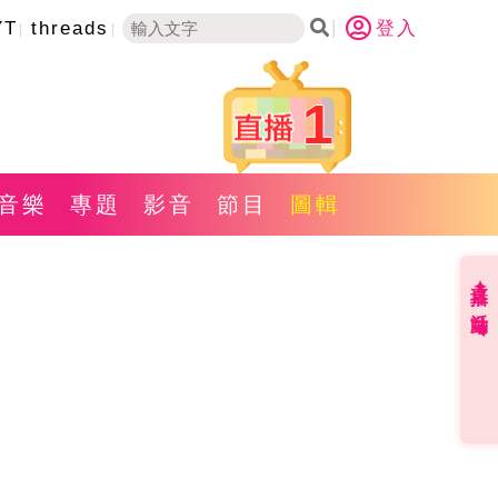
YT
threads
登入
1
音樂
專題
影音
節目
圖輯
直播✦活動