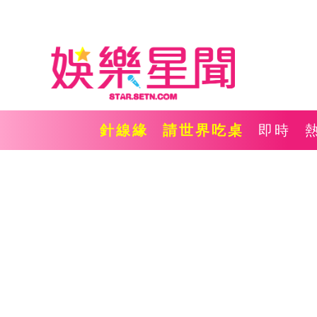
針線緣
請世界吃桌
即時