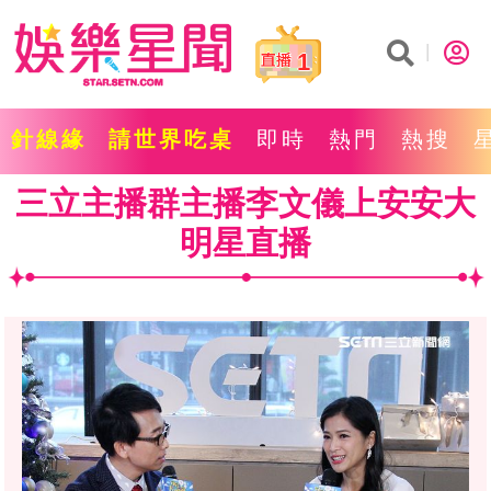
1
針線緣
請世界吃桌
即時
熱門
熱搜
三立主播群主播李文儀上安安大
明星直播