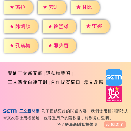
★
茜拉
★
安迪
★
甘比
★
李娜
★
陳凱韻
★
劉鑾雄
★
孔麗梅
★
雅典娜
關於三立新聞網
隱私權聲明
三立新聞自律守則
合作提案窗口
意見反應
三立新聞網
為了提供更好的閱讀內容，我們使用相關網站技
Copyright ©2026 Sanlih E-Television All Rights
術來改善使用者體驗，也尊重用戶的隱私權，特別提出聲明。
Reserved 版權所有 盜用必究 台北市內湖區舊宗路一段159
了解最新隱私權聲明
知道了
號 02-8792-8888