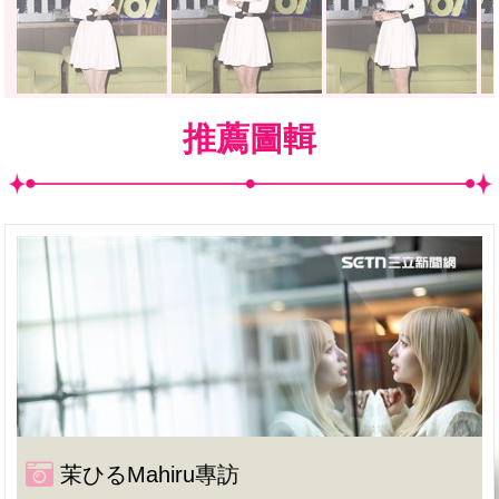
推薦圖輯
茉ひるMahiru專訪