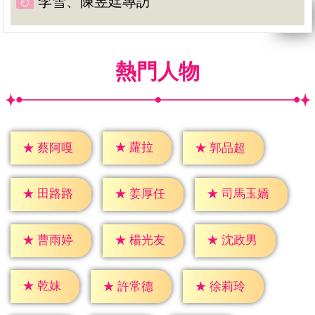
李雪、陳昱廷專訪
熱門人物
★
蘿拉
★
蔡阿嘎
★
郭品超
★
田路路
★
姜厚任
★
司馬玉嬌
★
曹雨婷
★
楊光友
★
沈政男
★
乾妹
★
許常德
★
徐莉玲