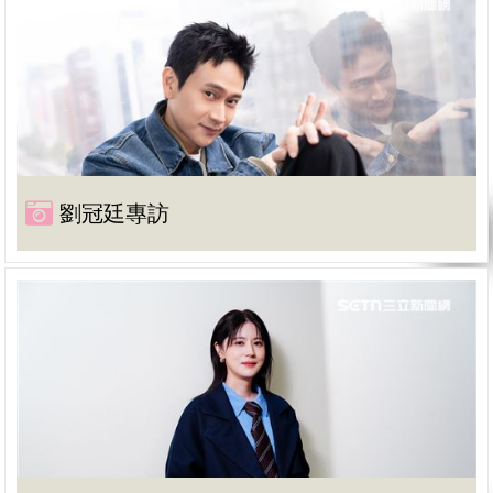
劉冠廷專訪