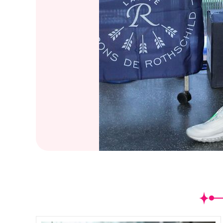
(
16
/46)李易親自下廚做紅酒燉牛