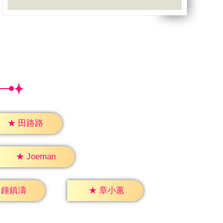
★
田路路
★
Joeman
鍾鎮濤
★
章小蕙