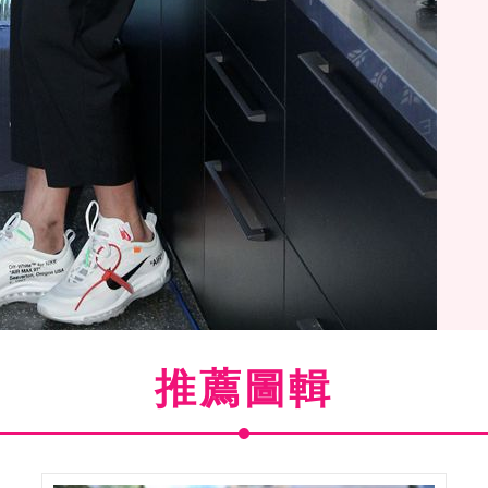
推薦圖輯
肉給六月吃，讓六月超感動。（記者邱榮吉/攝影）（未
年勿喝酒）