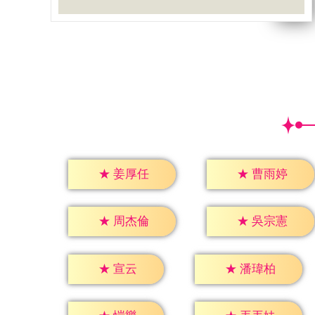
★
姜厚任
★
曹雨婷
★
周杰倫
★
吳宗憲
★
宣云
★
潘瑋柏