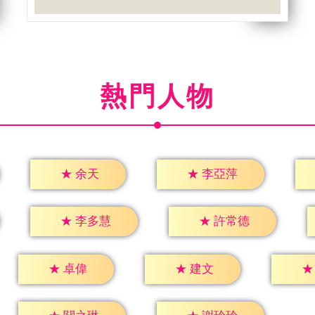
熱門人物
★
余天
★
李亞萍
★
李多慧
★
許常德
★
卓偉
★
建文
★