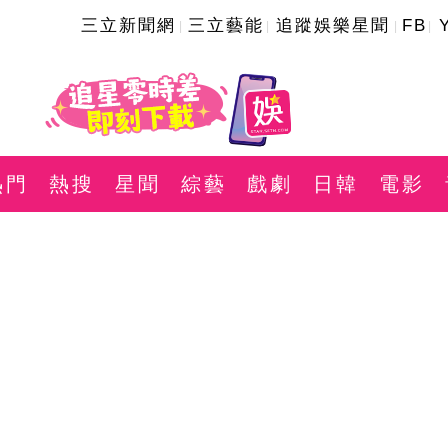
三立新聞網
三立藝能
追蹤娛樂星聞
FB
熱門
熱搜
星聞
綜藝
戲劇
日韓
電影