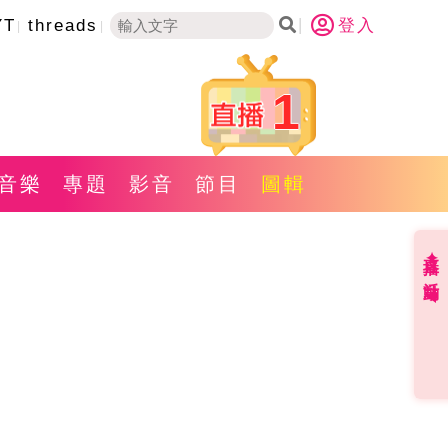
YT
threads
登入
1
音樂
專題
影音
節目
圖輯
直播✦活動