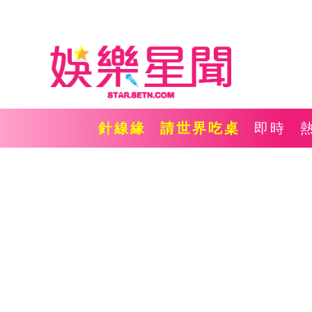
針線緣
請世界吃桌
即時