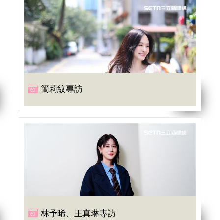
簡莉紋專訪
林予晞、王真琳專訪