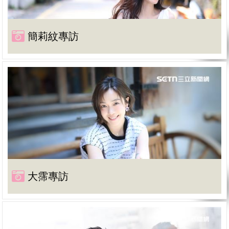
簡莉紋專訪
大霈專訪