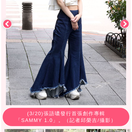
(
3
/20)張語噥發行首張創作專輯
「SAMMY 1.0」。（記者邱榮吉/攝影）