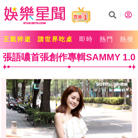
1
王凱猝逝
請世界吃桌
即時
熱門
熱搜
張語噥首張創作專輯SAMMY 1.0