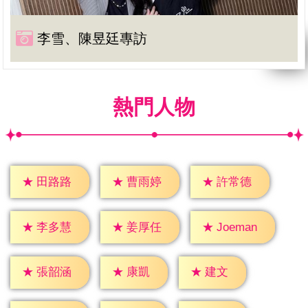
李雪、陳昱廷專訪
熱門人物
★
田路路
★
曹雨婷
★
許常德
★
李多慧
★
姜厚任
★
Joeman
★
康凱
★
建文
★
張韶涵