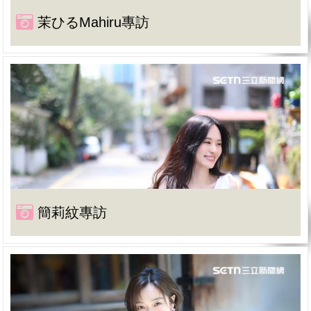
茉ひるMahiru專訪
簡莉紋專訪