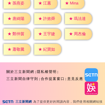
★
江蕙
★
Mina
★
孫燕姿
★
唐綺陽
★
許效舜
★
瑪法達
★
鄭仲茵
★
王宇婕
★
周杰倫
★
蕭敬騰
★
紀寶如
關於三立新聞網
隱私權聲明
三立新聞自律守則
合作提案窗口
意見反應
三立新聞網
為了提供更好的閱讀內容，我們使用相關網站技
Copyright ©2026 Sanlih E-Television All Rights