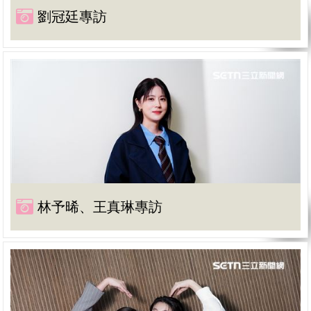
劉冠廷專訪
林予晞、王真琳專訪