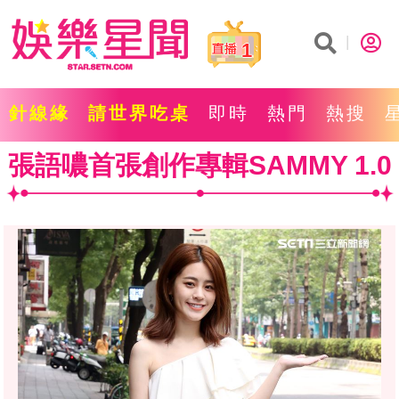
1
針線緣
請世界吃桌
即時
熱門
熱搜
張語噥首張創作專輯SAMMY 1.0