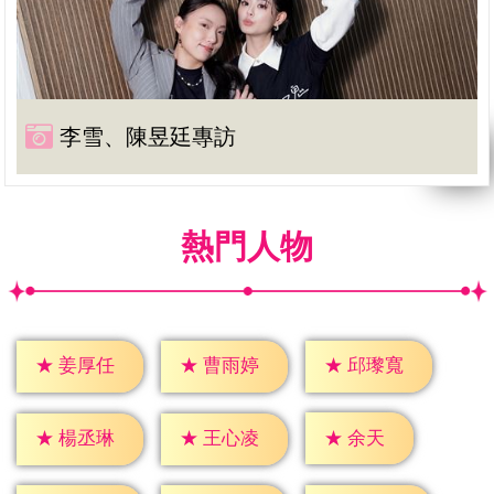
李雪、陳昱廷專訪
熱門人物
★
姜厚任
★
曹雨婷
★
邱瓈寬
★
余天
★
楊丞琳
★
王心凌