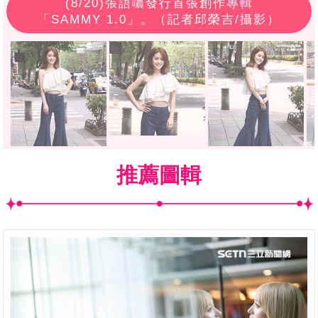
(
8
/20)張語噥發行首張創作專輯
「SAMMY 1.0」。（記者邱榮吉/攝影）
推薦圖輯