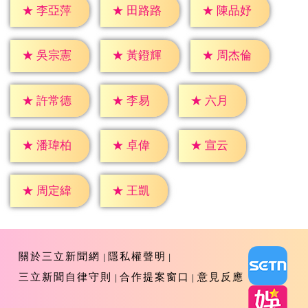
★
李亞萍
★
田路路
★
陳品妤
★
吳宗憲
★
黃鐙輝
★
周杰倫
★
李易
★
六月
★
許常德
★
卓偉
★
宣云
★
潘瑋柏
★
王凱
★
周定緯
關於三立新聞網
隱私權聲明
三立新聞自律守則
合作提案窗口
意見反應