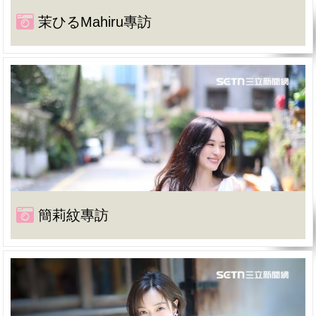
茉ひるMahiru專訪
簡莉紋專訪