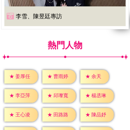
李雪、陳昱廷專訪
熱門人物
★
余天
★
姜厚任
★
曹雨婷
★
李亞萍
★
邱瓈寬
★
楊丞琳
★
王心凌
★
田路路
★
陳品妤