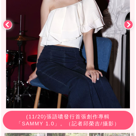
(
11
/20)張語噥發行首張創作專輯
「SAMMY 1.0」。（記者邱榮吉/攝影）