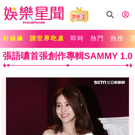
1
針線緣
請世界吃桌
即時
熱門
熱搜
張語噥首張創作專輯SAMMY 1.0