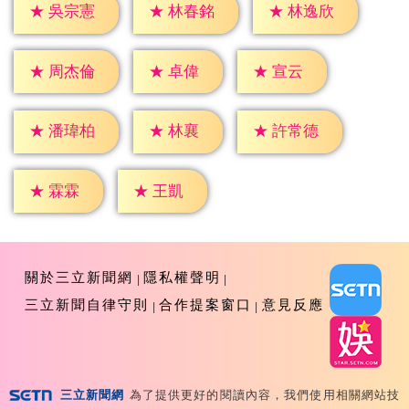
★
吳宗憲
★
林春銘
★
林逸欣
★
卓偉
★
宣云
★
周杰倫
★
林襄
★
潘瑋柏
★
許常德
★
霖霖
★
王凱
關於三立新聞網
隱私權聲明
三立新聞自律守則
合作提案窗口
意見反應
三立新聞網
為了提供更好的閱讀內容，我們使用相關網站技
Copyright ©2026 Sanlih E-Television All Rights