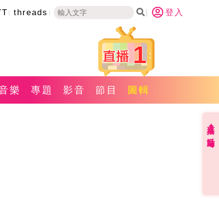
YT
threads
登入
1
音樂
專題
影音
節目
圖輯
直播✦活動