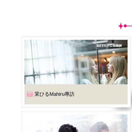
茉ひるMahiru專訪