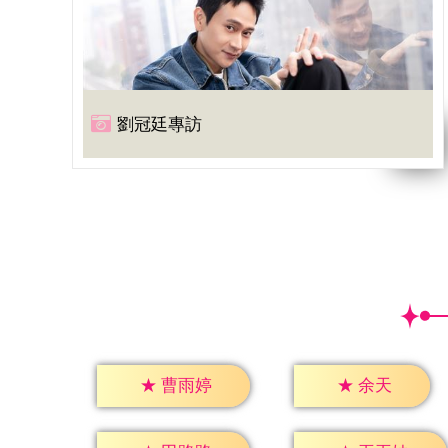
劉冠廷專訪
★
余天
★
曹雨婷