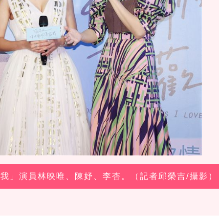
喜歡我」演員林映唯、陳妤、李杏。（記者邱榮吉/攝影）