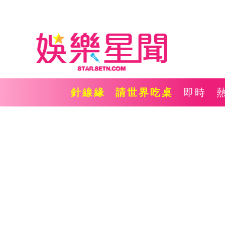
針線緣
請世界吃桌
即時