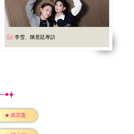
李雪、陳昱廷專訪
★
吳宗憲