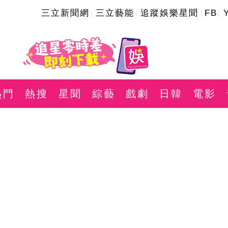
三立新聞網
三立藝能
追蹤娛樂星聞
FB
熱門
熱搜
星聞
綜藝
戲劇
日韓
電影