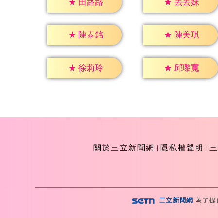
★
田路路
★
丟丟妹
★
陳泰銘
★
陳美琪
★
徐莉玲
★
邱瓈寬
關於三立新聞網
隱私權聲明
三
三立新聞網
為了提
Copyright ©2026 Sanlih E