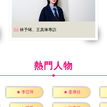
林予晞、王真琳專訪
熱門人物
★
李亞萍
★
姜厚任