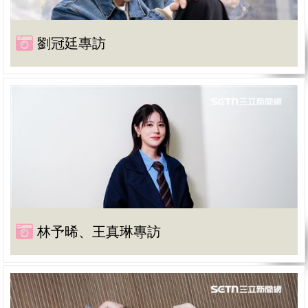
劉冠廷專訪
林予晞、王真琳專訪