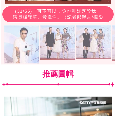
(
31
/55)「可不可以，你也剛好喜歡我」
演員楊謹華、黃騰浩。（記者邱榮吉/攝影
推薦圖輯