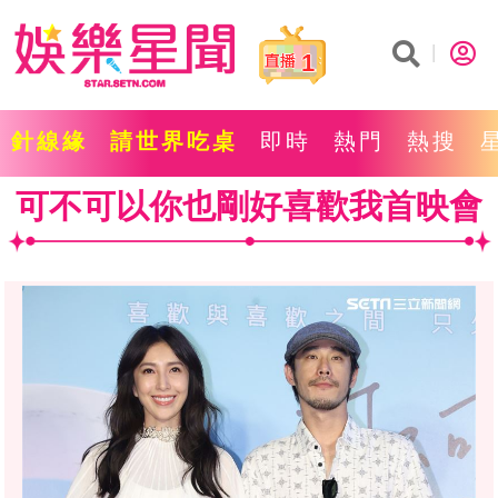
1
針線緣
請世界吃桌
即時
熱門
熱搜
可不可以你也剛好喜歡我首映會