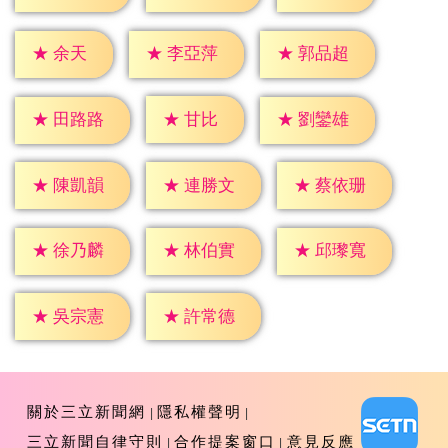
★
余天
★
李亞萍
★
郭品超
★
甘比
★
田路路
★
劉鑾雄
★
陳凱韻
★
連勝文
★
蔡依珊
★
徐乃麟
★
林伯實
★
邱瓈寬
★
吳宗憲
★
許常德
關於三立新聞網
隱私權聲明
三立新聞自律守則
合作提案窗口
意見反應