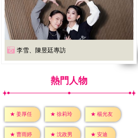
李雪、陳昱廷專訪
熱門人物
★
姜厚任
★
徐莉玲
★
楊光友
★
安迪
★
曹雨婷
★
沈政男