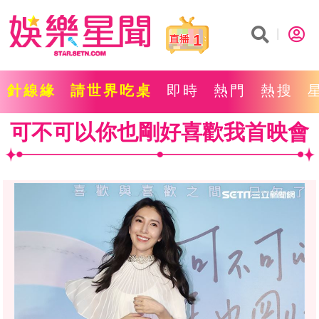
1
針線緣
請世界吃桌
即時
熱門
熱搜
可不可以你也剛好喜歡我首映會