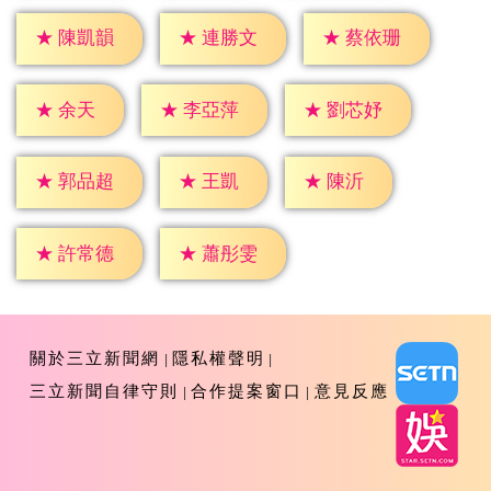
★
陳凱韻
★
連勝文
★
蔡依珊
★
余天
★
李亞萍
★
劉芯妤
★
王凱
★
陳沂
★
郭品超
★
許常德
★
蕭彤雯
關於三立新聞網
隱私權聲明
三立新聞自律守則
合作提案窗口
意見反應