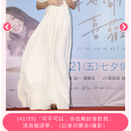
(
41
/55)「可不可以，你也剛好喜歡我」
演員楊謹華。（記者邱榮吉/攝影）