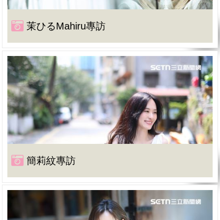
茉ひるMahiru專訪
簡莉紋專訪