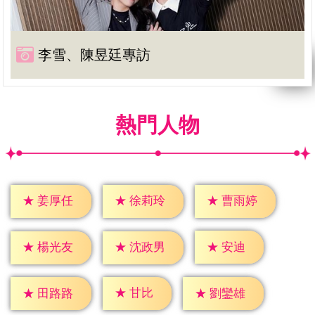
李雪、陳昱廷專訪
熱門人物
★
姜厚任
★
徐莉玲
★
曹雨婷
★
安迪
★
楊光友
★
沈政男
★
甘比
★
田路路
★
劉鑾雄