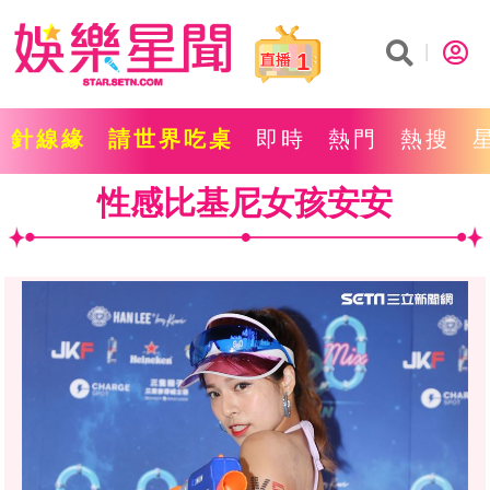
1
針線緣
請世界吃桌
即時
熱門
熱搜
性感比基尼女孩安安