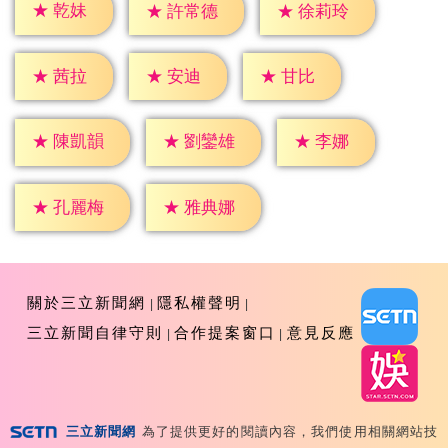
★
乾妹
★
許常德
★
徐莉玲
★
茜拉
★
安迪
★
甘比
★
李娜
★
陳凱韻
★
劉鑾雄
★
孔麗梅
★
雅典娜
關於三立新聞網
隱私權聲明
三立新聞自律守則
合作提案窗口
意見反應
三立新聞網
為了提供更好的閱讀內容，我們使用相關網站技
Copyright ©2026 Sanlih E-Television All Rights