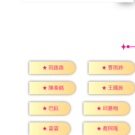
★
田路路
★
曹雨婷
★
陳泰銘
★
王國旌
★
巴鈺
★
邱勝翊
★
霖霖
★
蔡阿嘎