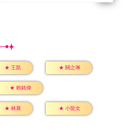
★
王凱
★
關之琳
★
賴銘偉
★
林襄
★
小龍女