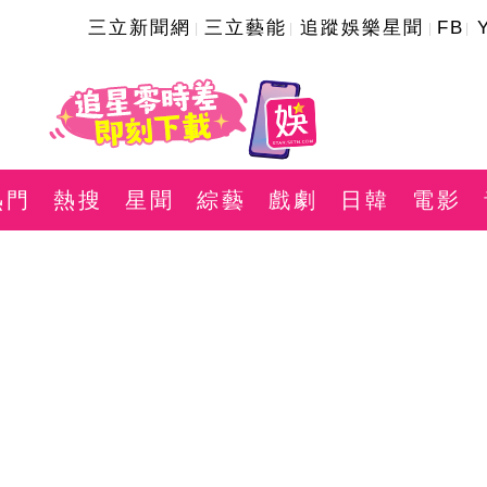
三立新聞網
三立藝能
追蹤娛樂星聞
FB
熱門
熱搜
星聞
綜藝
戲劇
日韓
電影