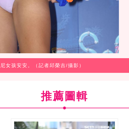
比基尼女孩安安。（記者邱榮吉/攝影）
推薦圖輯