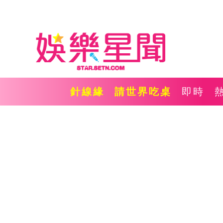
針線緣
請世界吃桌
即時