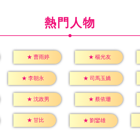
熱門人物
★
曹雨婷
★
楊光友
★
李朝永
★
司馬玉嬌
★
沈政男
★
蔡依珊
★
甘比
★
劉鑾雄