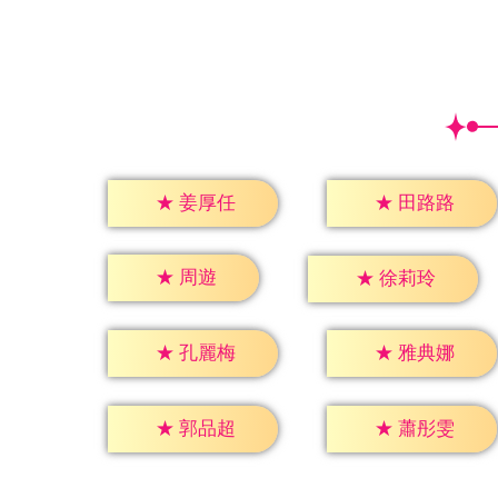
★
姜厚任
★
田路路
★
周遊
★
徐莉玲
★
孔麗梅
★
雅典娜
★
郭品超
★
蕭彤雯