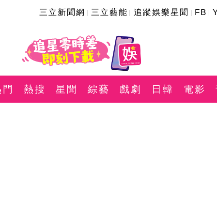
三立新聞網
三立藝能
追蹤娛樂星聞
FB
熱門
熱搜
星聞
綜藝
戲劇
日韓
電影