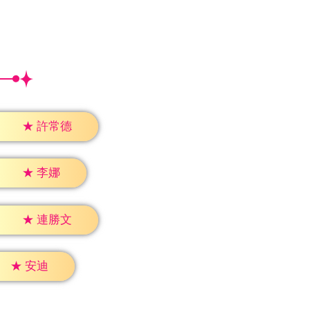
★
許常德
★
李娜
★
連勝文
★
安迪