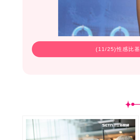
(
11
/25)性感