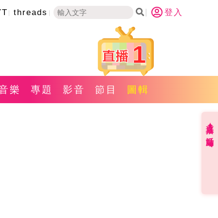
YT
threads
登入
1
音樂
專題
影音
節目
圖輯
直播✦活動