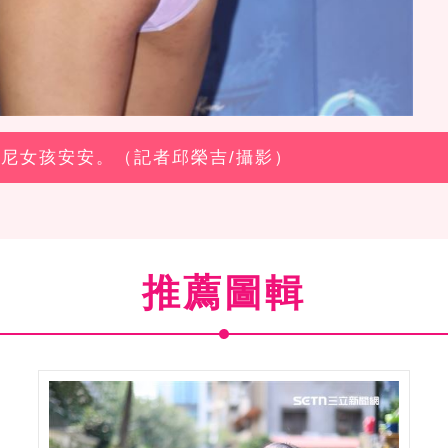
比基尼女孩安安。（記者邱榮吉/攝影）
推薦圖輯