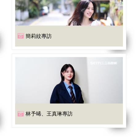
簡莉紋專訪
林予晞、王真琳專訪