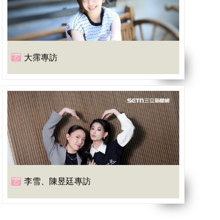
大霈專訪
李雪、陳昱廷專訪