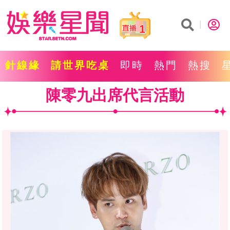
1
針線緣
請世界吃桌
即時
熱門
熱搜
陳零九出席代言活動