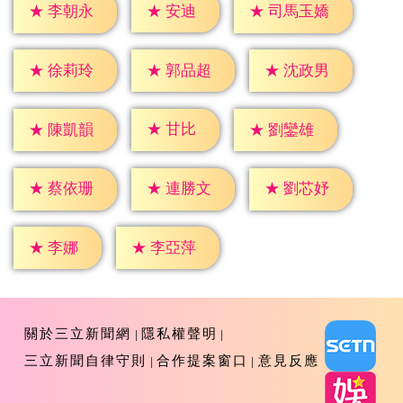
★
安迪
★
李朝永
★
司馬玉嬌
★
徐莉玲
★
郭品超
★
沈政男
★
甘比
★
陳凱韻
★
劉鑾雄
★
蔡依珊
★
連勝文
★
劉芯妤
★
李娜
★
李亞萍
關於三立新聞網
隱私權聲明
三立新聞自律守則
合作提案窗口
意見反應