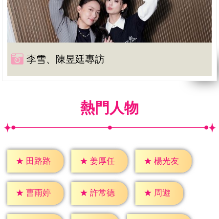
李雪、陳昱廷專訪
熱門人物
★
田路路
★
姜厚任
★
楊光友
★
周遊
★
曹雨婷
★
許常德