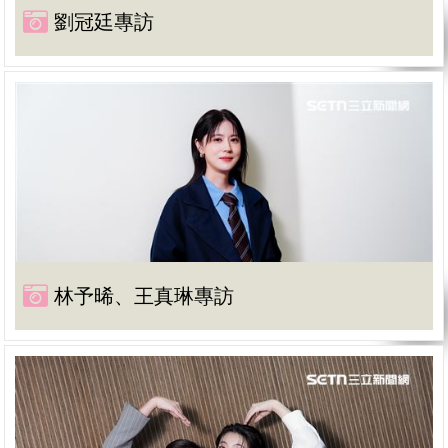
劉冠廷專訪
林予晞、王真琳專訪