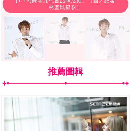
(
1
/13)陳零九代言品牌活動。（圖／記者
林聖凱攝影）
推薦圖輯