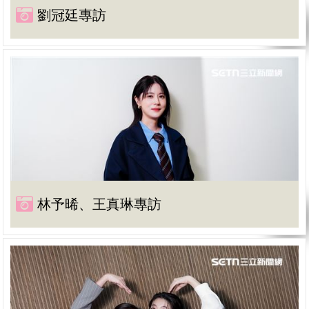
劉冠廷專訪
林予晞、王真琳專訪