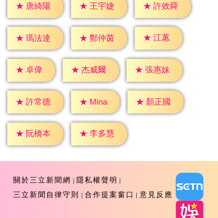
★
唐綺陽
★
王宇婕
★
許效舜
★
江蕙
★
瑪法達
★
鄭仲茵
★
卓偉
★
杰威爾
★
張惠妹
★
Mina
★
許常德
★
顏正國
★
阮橋本
★
李多慧
關於三立新聞網
隱私權聲明
三立新聞自律守則
合作提案窗口
意見反應