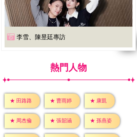
李雪、陳昱廷專訪
熱門人物
★
康凱
★
田路路
★
曹雨婷
★
周杰倫
★
張韶涵
★
孫燕姿