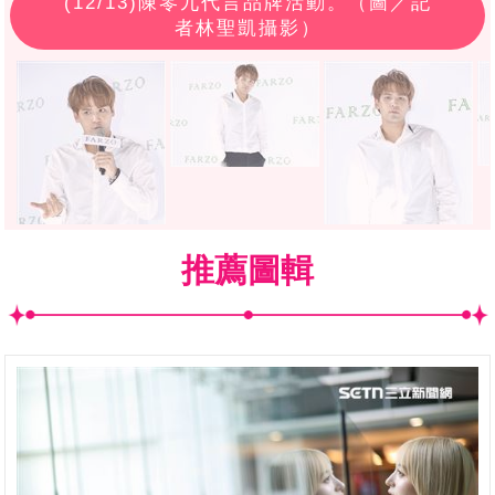
(
12
/13)陳零九代言品牌活動。（圖／記
者林聖凱攝影）
推薦圖輯