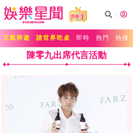
1
王凱猝逝
請世界吃桌
即時
熱門
熱搜
陳零九出席代言活動