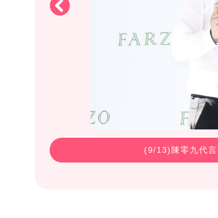
(
9
/13)陳零九