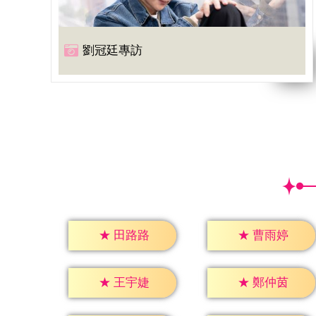
劉冠廷專訪
★
田路路
★
曹雨婷
★
王宇婕
★
鄭仲茵