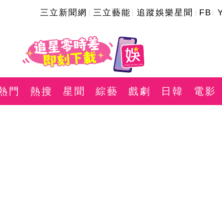
三立新聞網
三立藝能
追蹤娛樂星聞
FB
熱門
熱搜
星聞
綜藝
戲劇
日韓
電影