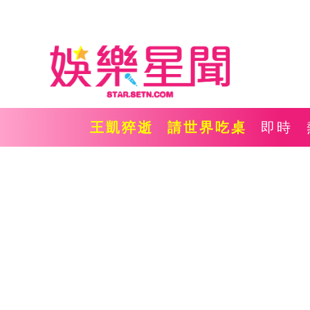
王凱猝逝
請世界吃桌
即時