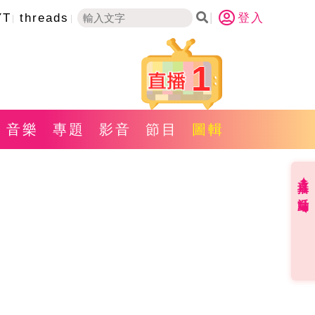
YT
threads
登入
1
音樂
專題
影音
節目
圖輯
直播✦活動