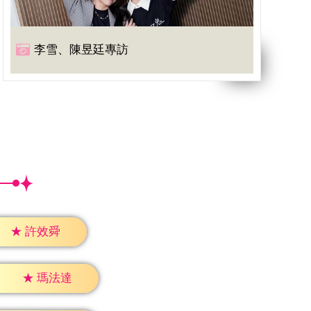
李雪、陳昱廷專訪
★
許效舜
★
瑪法達