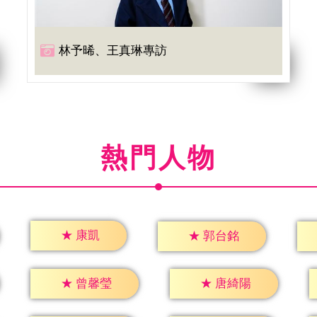
林予晞、王真琳專訪
熱門人物
★
康凱
★
郭台銘
★
曾馨瑩
★
唐綺陽