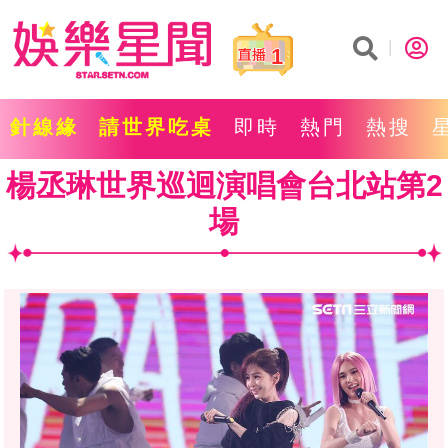
1
針線緣
請世界吃桌
即時
熱門
熱搜
楊丞琳世界巡迴演唱會台北站第2
場