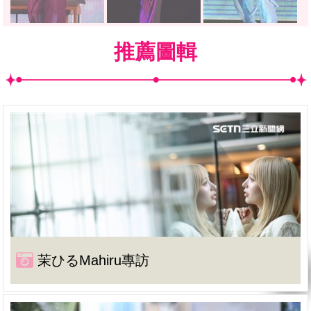
推薦圖輯
茉ひるMahiru專訪