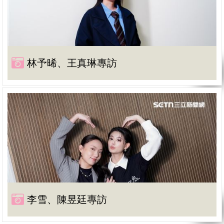
林予晞、王真琳專訪
李雪、陳昱廷專訪