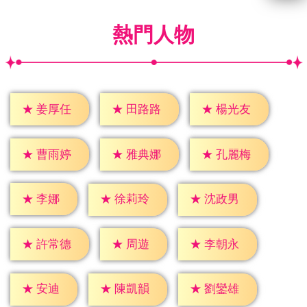
熱門人物
★
姜厚任
★
田路路
★
楊光友
★
曹雨婷
★
雅典娜
★
孔麗梅
★
李娜
★
徐莉玲
★
沈政男
★
周遊
★
許常德
★
李朝永
★
安迪
★
陳凱韻
★
劉鑾雄