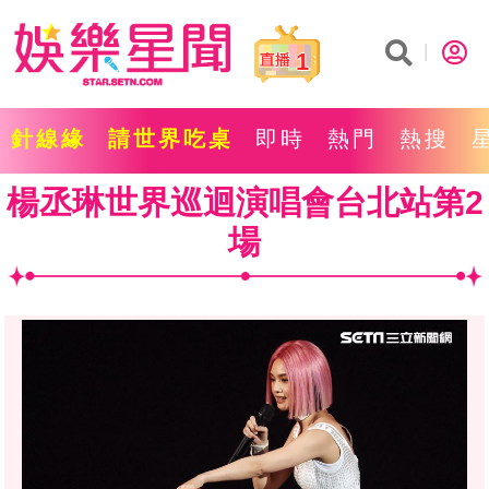
1
針線緣
請世界吃桌
即時
熱門
熱搜
楊丞琳世界巡迴演唱會台北站第2
場