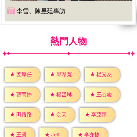
李雪、陳昱廷專訪
熱門人物
★
姜厚任
★
邱瓈寬
★
楊光友
★
曹雨婷
★
楊丞琳
★
王心凌
★
余天
★
田路路
★
李亞萍
★
Jeff
★
王凱
★
李亦捷