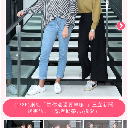
(
1
/26)網紅「欸你這週要幹嘛 」三立新聞
網專訪。（記者邱榮吉/攝影）