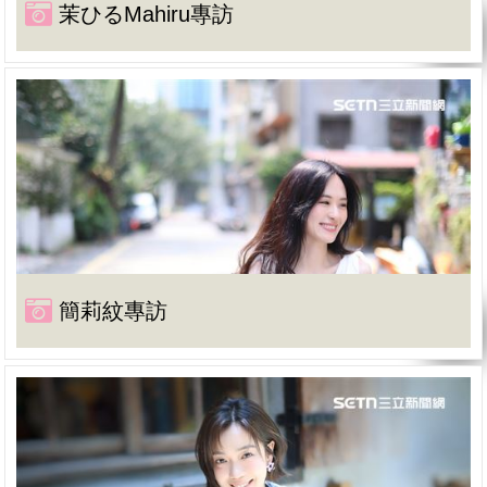
茉ひるMahiru專訪
簡莉紋專訪