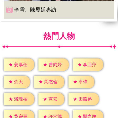
李雪、陳昱廷專訪
熱門人物
★
姜厚任
★
曹雨婷
★
李亞萍
★
余天
★
卓偉
★
周杰倫
★
宣云
★
潘瑋柏
★
田路路
★
吳宗憲
★
許常德
★
關之琳