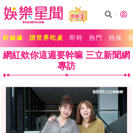
1
針線緣
請世界吃桌
即時
熱門
熱搜
網紅欸你這週要幹嘛 三立新聞網
專訪