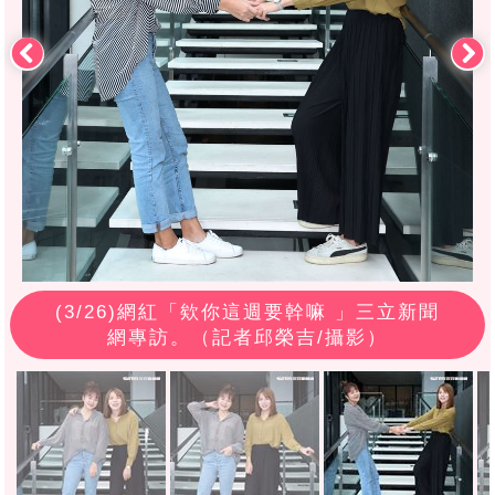
(
3
/26)網紅「欸你這週要幹嘛 」三立新聞
網專訪。（記者邱榮吉/攝影）