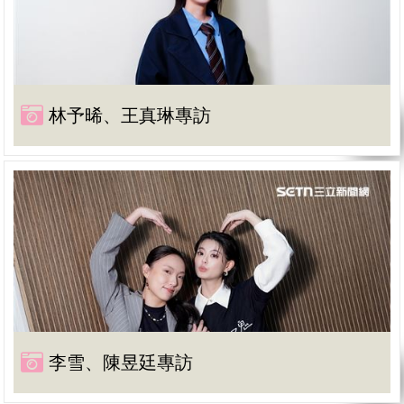
林予晞、王真琳專訪
李雪、陳昱廷專訪