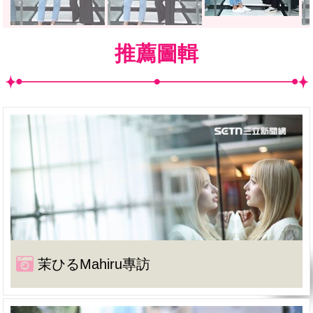
推薦圖輯
茉ひるMahiru專訪