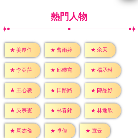
熱門人物
★
余天
★
姜厚任
★
曹雨婷
★
李亞萍
★
邱瓈寬
★
楊丞琳
★
王心凌
★
田路路
★
陳品妤
★
吳宗憲
★
林春銘
★
林逸欣
★
卓偉
★
宣云
★
周杰倫