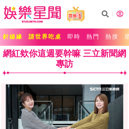
1
針線緣
請世界吃桌
即時
熱門
熱搜
網紅欸你這週要幹嘛 三立新聞網
專訪