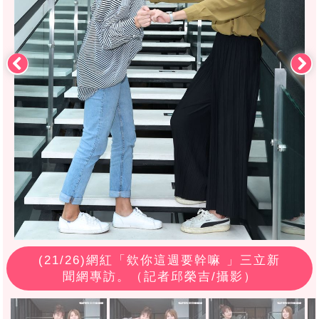
(
21
/26)網紅「欸你這週要幹嘛 」三立新
聞網專訪。（記者邱榮吉/攝影）