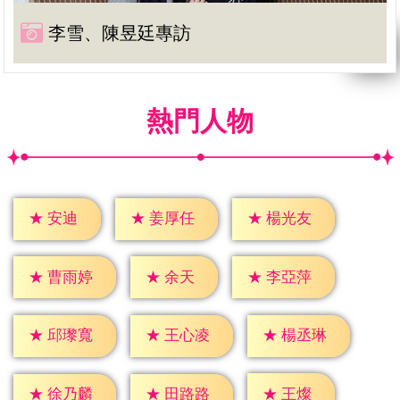
李雪、陳昱廷專訪
熱門人物
★
安迪
★
姜厚任
★
楊光友
★
余天
★
曹雨婷
★
李亞萍
★
邱瓈寬
★
王心凌
★
楊丞琳
★
王燦
★
徐乃麟
★
田路路