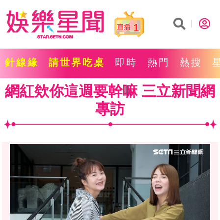
1
針線緣
請世界吃桌
即時
熱門
熱搜
網紅欸你這週要幹嘛 三立新聞網
專訪