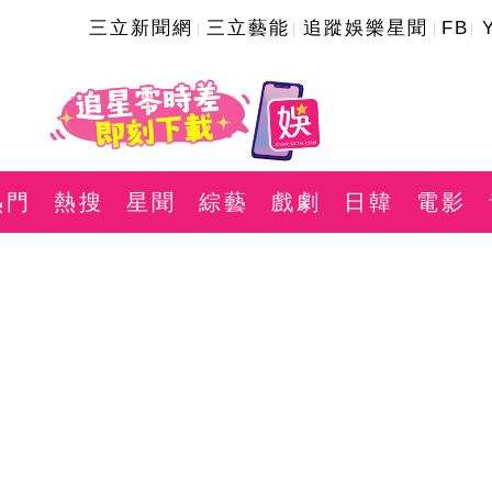
三立新聞網
三立藝能
追蹤娛樂星聞
FB
熱門
熱搜
星聞
綜藝
戲劇
日韓
電影