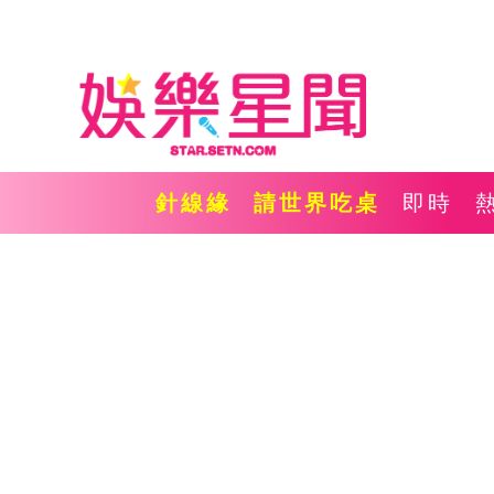
針線緣
請世界吃桌
即時