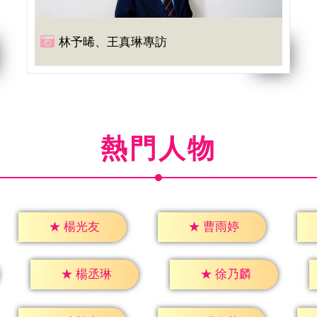
林予晞、王真琳專訪
熱門人物
★
楊光友
★
曹雨婷
★
楊丞琳
★
徐乃麟