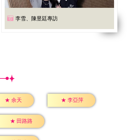
李雪、陳昱廷專訪
★
余天
★
李亞萍
★
田路路