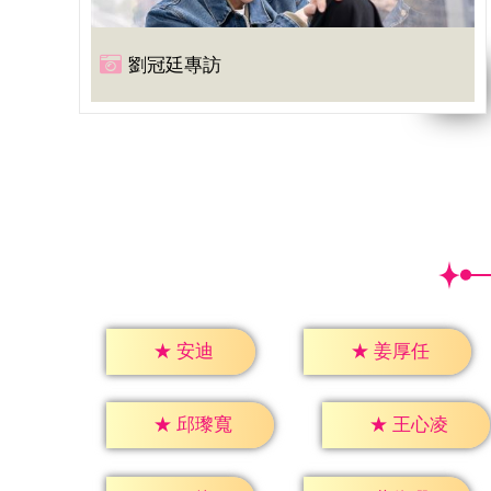
劉冠廷專訪
★
安迪
★
姜厚任
★
邱瓈寬
★
王心凌