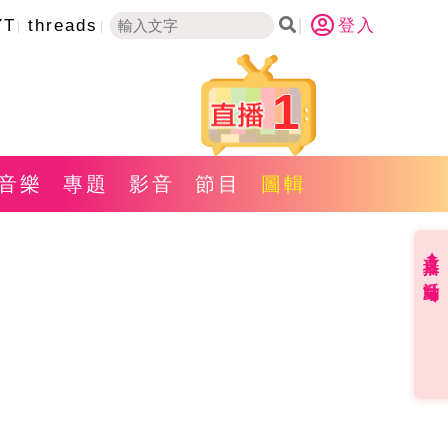
YT
threads
登入
1
音樂
專題
影音
節目
圖輯
直播✦活動