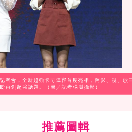
開播記者會，全新超強卡司陣容首度亮相，跨影、視、歌
盼再創超強話題。（圖／記者楊澍攝影）
推薦圖輯