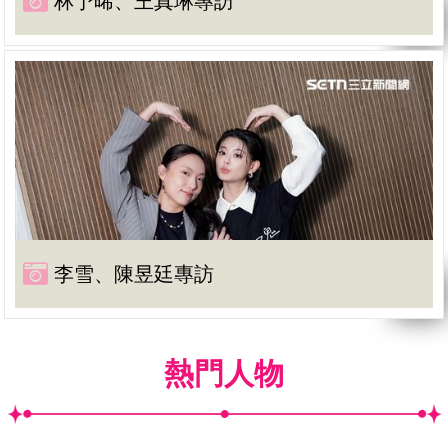
林予晞、王真琳專訪
李雪、陳昱廷專訪
熱門人物