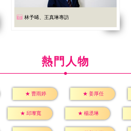
林予晞、王真琳專訪
熱門人物
★
曹雨婷
★
姜厚任
★
邱瓈寬
★
楊丞琳