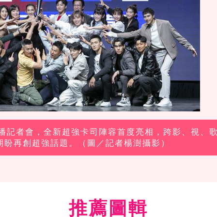
季開播記者會，全新超強卡司陣容首度亮相，跨影、視、
期盼再創超強話題。（圖／記者楊澍攝影）
推薦圖輯