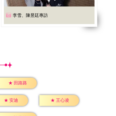
李雪、陳昱廷專訪
★
田路路
★
安迪
★
王心凌