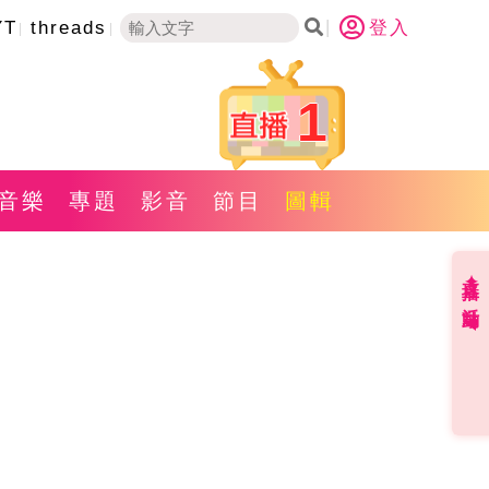
YT
threads
登入
1
音樂
專題
影音
節目
圖輯
直播✦活動