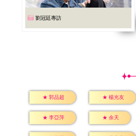
劉冠廷專訪
★
郭品超
★
楊光友
★
余天
★
李亞萍