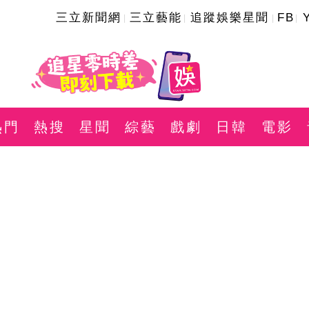
三立新聞網
三立藝能
追蹤娛樂星聞
FB
熱門
熱搜
星聞
綜藝
戲劇
日韓
電影