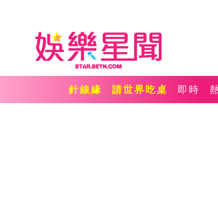
針線緣
請世界吃桌
即時